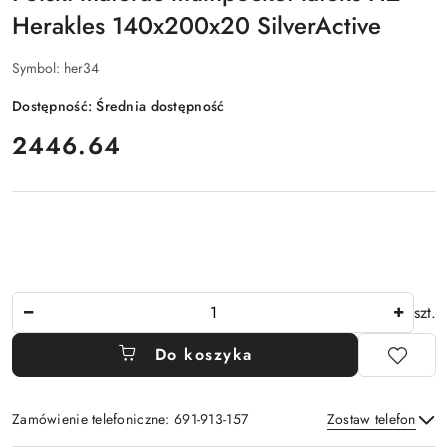
Herakles 140x200x20 SilverActive
Symbol:
her34
Dostępność:
Średnia dostępność
cena:
2446.64
Ilość
szt.
Do koszyka
Zamówienie telefoniczne: 691-913-157
Zostaw telefon