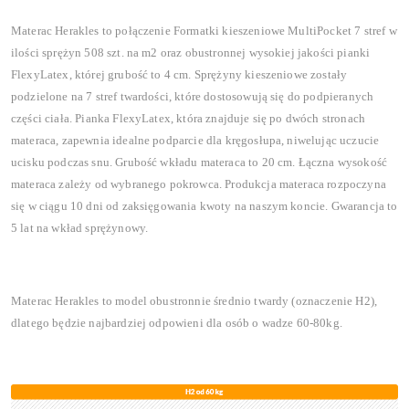
Materac Herakles to połączenie Formatki kieszeniowe MultiPocket 7 stref w
ilości sprężyn 508 szt. na m2 oraz obustronnej wysokiej jakości pianki
FlexyLatex, której grubość to 4 cm. Sprężyny kieszeniowe zostały
podzielone na 7 stref twardości, które dostosowują się do podpieranych
części ciała. Pianka FlexyLatex, która znajduje się po dwóch stronach
materaca, zapewnia idealne
podparcie dla kręgosłupa, niwelując uczucie
ucisku podczas snu. Grubość wkładu materaca to 20 cm. Łączna wysokość
materaca zależy od wybranego pokrowca. Produkcja materaca rozpoczyna
się w ciągu 10 dni od zaksięgowania kwoty na naszym koncie. Gwarancja to
5 lat na wkład sprężynowy.
Materac Herakles to mod
el obustronnie średnio twardy (oznaczenie H2),
dlatego będzie najbardziej odpowieni dla osób o wadze 60-80kg.