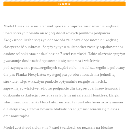
Model Herakles to materac multipocket - poprzez zastosowanie większej
ilości sprężyn posiada on więcej dodatkowych punktów podparcia.
Zwiększona liczba sprężyn odpowiada za lepsze dopasowanie i większą
elastyczność punktową. Sprężyny typu multipocket zostały zapakowane w
osobne osłonki oraz podzielone na 7 stref twardości. Takie ułożenie sprężyn
gwarantuje doskonałe dopasowanie się materaca i właściwie
podtrzymywanie poszczególnych części ciała - model szczególnie polecany
dla par. Pianka FlexyLatex występująca po obu stronach ma jednolitą
strukturę, więc w każdym punkcie optymalnie reaguje na nacisk,
zapewniając właściwe, zdrowe podparcie dla kręgosłupa. Przewiewność i
doskonała cyrkulacja powietrza są kolejnymi zaletami Heraklesa. Dzięki
właściwościom pianki FlexyLatex materac ten jest idealnym rozwiązaniem
dla alergików, stanowi bowiem blokadę przed gromadzeniem się pleśni i
drobnoustrojów.
Model został podzielony na 7 stref twardości, co pozwala na idealne