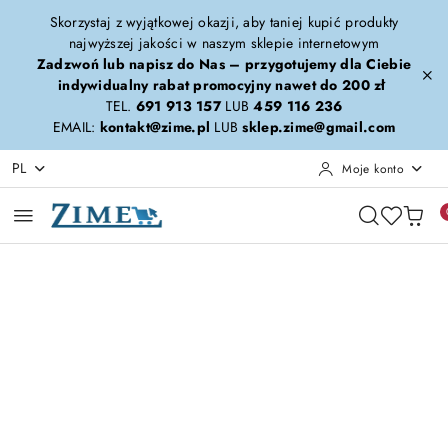
Przejdź do treści głównej
Przejdź do wyszukiwarki
Przejdź do moje konto
Przejdź do menu głównego
Przejdź do opisu produktu
Przejdź do stopki
Skorzystaj z wyjątkowej okazji, aby taniej kupić produkty
najwyższej jakości w naszym sklepie internetowym
Zadzwoń lub napisz do Nas – przygotujemy dla Ciebie
indywidualny rabat promocyjny nawet do 200 zł
TEL.
691 913 157
LUB
459 116 236
EMAIL:
kontakt@zime.pl
LUB
sklep.zime@gmail.com
PL
Moje konto