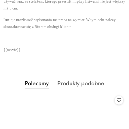
używać wraz ze stelażem, którego prześwit między listwami nie jest większy
niż 5 cm.
Istnieje możliwość wykonania materaca na wymiar. W tym celu należy
skontaktować się z Biurem obsługi klienta.
{{movie}}
Produkty
Produkty
Polecamy
Produkty podobne
Pomiń karuzelę produktów
o
o
statusie:
statusie: