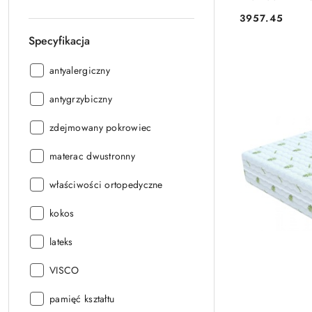
3957.45
Cena:
Specyfikacja
Specyfikacja:
antyalergiczny
Specyfikacja:
antygrzybiczny
Specyfikacja:
zdejmowany pokrowiec
Specyfikacja:
materac dwustronny
Specyfikacja:
właściwości ortopedyczne
Specyfikacja:
kokos
Specyfikacja:
lateks
Specyfikacja:
VISCO
Specyfikacja:
pamięć kształtu