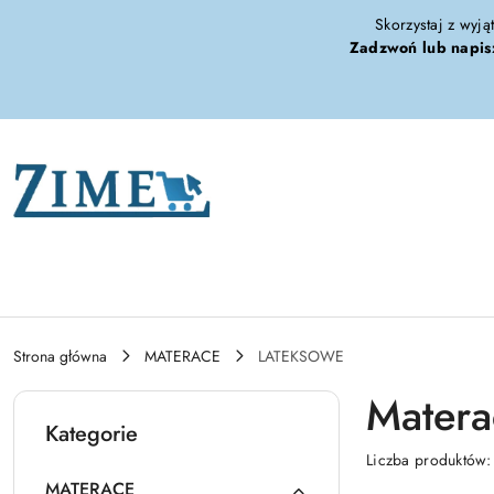
Przejdź do treści głównej
Przejdź do wyszukiwarki
Przejdź do moje konto
Przejdź do menu głównego
Przejdź do stopki
Skorzystaj z wyją
Zadzwoń lub napis
Strona główna
MATERACE
LATEKSOWE
Matera
Kategorie
Liczba produktów
MATERACE