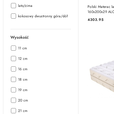
Specyfikacja:
lato/zima
Polski Materac
160x200x29 AL
Specyfikacja:
kokosowy dwustronny góra/dół
4303.95
Cena:
Wysokość
Wysokość:
11 cm
Wysokość:
12 cm
Wysokość:
16 cm
Wysokość:
18 cm
Wysokość:
19 cm
Wysokość:
20 cm
Wysokość:
21 cm