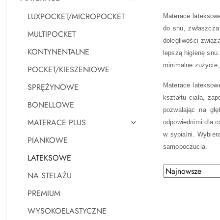
LUXPOCKET/MICROPOCKET
Materace lateksowe
do snu, zwłaszcza 
MULTIPOCKET
dolegliwości związ
KONTYNENTALNE
lepszą higienę snu
minimalne zużycie,
POCKET/KIESZENIOWE
SPRĘŻYNOWE
Materace lateksowe
kształtu ciała, za
BONELLOWE
pozwalając na głę
MATERACE PLUS
odpowiednimi dla o
w sypialni. Wybier
PIANKOWE
samopoczucia.
LATEKSOWE
Zastosowano
Sortuj
NA STELAŻU
według
sortowanie:
PREMIUM
Najnowsze.
WYSOKOELASTYCZNE