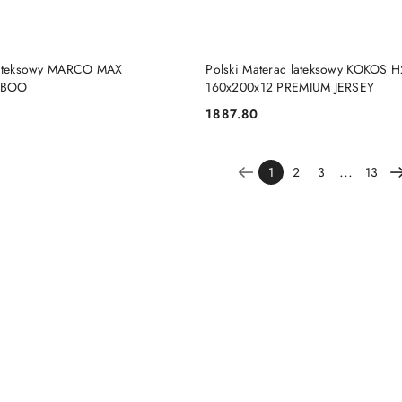
DO KOSZYKA
DO KOSZYKA
 lateksowy MARCO MAX
Polski Materac lateksowy KOKOS
MBOO
160x200x12 PREMIUM JERSEY
1887.80
Cena:
...
1
2
3
13