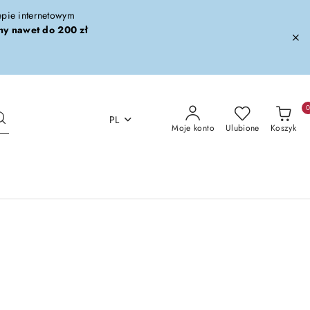
lepie internetowym
ny nawet do 200 zł
PL
Moje konto
Ulubione
Koszyk