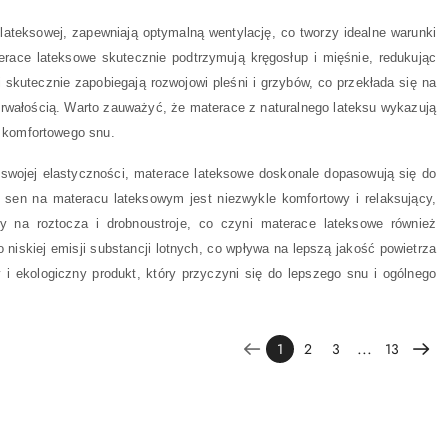
lateksowej, zapewniają optymalną wentylację, co tworzy idealne warunki
erace lateksowe skutecznie podtrzymują kręgosłup i mięśnie, redukując
skutecznie zapobiegają rozwojowi pleśni i grzybów, co przekłada się na
ą trwałością. Warto zauważyć, że materace z naturalnego lateksu wykazują
a komfortowego snu.
 swojej elastyczności, materace lateksowe doskonale dopasowują się do
e sen na materacu lateksowym jest niezwykle komfortowy i relaksujący,
ny na roztocza i drobnoustroje, co czyni materace lateksowe również
 niskiej emisji substancji lotnych, co wpływa na lepszą jakość powietrza
i ekologiczny produkt, który przyczyni się do lepszego snu i ogólnego
...
1
2
3
13