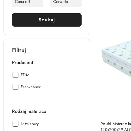
Szukaj
Filtruj
Producent
Producent:
FDM
Producent:
Frankhauer
Rodzaj materaca
Rodzaj
Lateksowy
Polski Materac
materaca:
120x200x29 AL