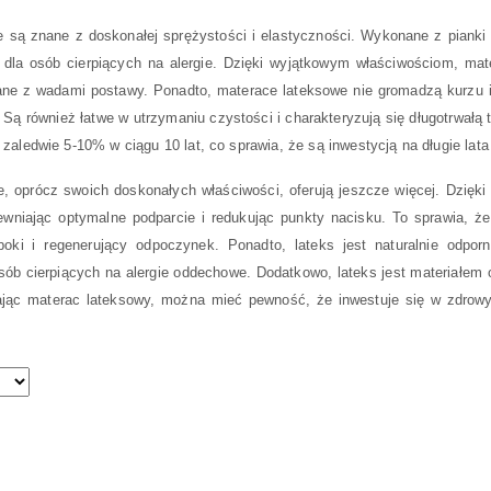
 są znane z doskonałej sprężystości i elastyczności. Wykonane z pianki 
dla osób cierpiących na alergie. Dzięki wyjątkowym właściwościom, mat
ane z wadami postawy. Ponadto, materace lateksowe nie gromadzą kurzu i 
. Są również łatwe w utrzymaniu czystości i charakteryzują się długotrwał
 zaledwie 5-10% w ciągu 10 lat, co sprawia, że są inwestycją na długie lat
, oprócz swoich doskonałych właściwości, oferują jeszcze więcej. Dzięki
pewniając optymalne podparcie i redukując punkty nacisku. To sprawia, ż
boki i regenerujący odpoczynek. Ponadto, lateks jest naturalnie odpor
sób cierpiących na alergie oddechowe. Dodatkowo, lateks jest materiałem o
ając materac lateksowy, można mieć pewność, że inwestuje się w zdrowy 