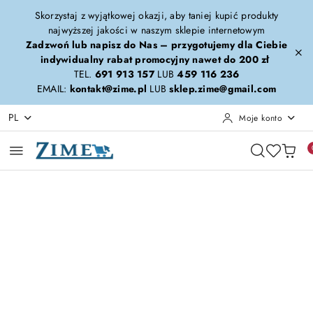
Przejdź do treści głównej
Przejdź do wyszukiwarki
Przejdź do moje konto
Przejdź do menu głównego
Przejdź do opisu produktu
Przejdź do stopki
Skorzystaj z wyjątkowej okazji, aby taniej kupić produkty
najwyższej jakości w naszym sklepie internetowym
Zadzwoń lub napisz do Nas – przygotujemy dla Ciebie
indywidualny rabat promocyjny nawet do 200 zł
TEL.
691 913 157
LUB
459 116 236
EMAIL:
kontakt@zime.pl
LUB
sklep.zime@gmail.com
PL
Moje konto