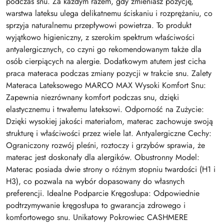
podczas snu. Za każdym razem, gdy zmieniasz pozycję,
warstwa lateksu ulega delikatnemu ściskaniu i rozprężaniu, co
sprzyja naturalnemu przepływowi powietrza. To produkt
wyjątkowo higieniczny, z szerokim spektrum właściwości
antyalergicznych, co czyni go rekomendowanym także dla
osób cierpiących na alergie. Dodatkowym atutem jest cicha
praca materaca podczas zmiany pozycji w trakcie snu. Zalety
Materaca Lateksowego MARCO MAX Wysoki Komfort Snu:
Zapewnia niezrównany komfort podczas snu, dzięki
elastycznemu i trwałemu lateksowi. Odporność na Zużycie:
Dzięki wysokiej jakości materiałom, materac zachowuje swoją
strukturę i właściwości przez wiele lat. Antyalergiczne Cechy:
Ograniczony rozwój pleśni, roztoczy i grzybów sprawia, że
materac jest doskonały dla alergików. Obustronny Model:
Materac posiada dwie strony o różnym stopniu twardości (H1 i
H3), co pozwala na wybór dopasowany do własnych
preferencji. Idealne Podparcie Kręgosłupa: Odpowiednie
podtrzymywanie kręgosłupa to gwarancja zdrowego i
komfortowego snu. Unikatowy Pokrowiec CASHMERE