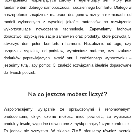
rozwiązaniach wspierających zdrowy i regenerujący sen, który jest
fundamentem dobrego samopoczucia i codziennego komfortu. Dlatego w
naszej ofercie znajdziesz materace dostępne w różnych rozmiarach, od
modeli wykonanych z wysokiej jakości materiałów po rozwiązania
wykorzystujące nowoczesne technologie.
Zapewniamy fachowe
doradztwo, szybką realizację zamówień oraz produkty, które pozwolą Ci
stworzyć dom pełen komfortu i harmonii. Niezależnie od tego, czy
urządzasz sypialnię od podstaw, wymieniasz materac, czy szukasz
dodatków poprawiających jakość snu i codziennego wypoczynku –
jesteśmy tutaj, aby pomóc Ci znaleźć rozwiązania idealnie dopasowane
do Twoich potrzeb.
Na co jeszcze możesz liczyć?
Współpracujemy wyłącznie ze sprawdzonymi i renomowanymi
producentami, dzięki czemu możesz mieć pewność, że wybierasz
produkty trwałe, wygodne i stworzone z myślą o najwyższym komforcie.
To jednak nie wszystko. W sklepie ZIME oferujemy również szeroki