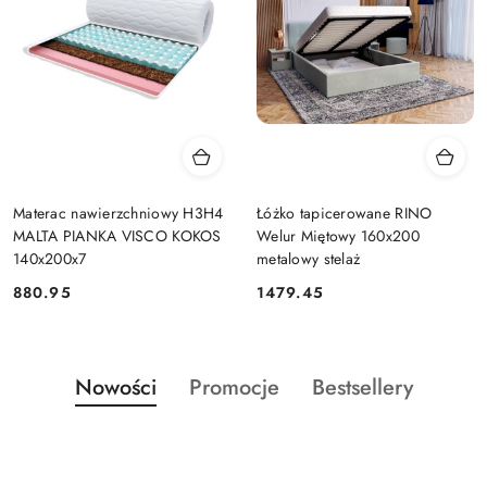
Materac nawierzchniowy H3H4
Łóżko tapicerowane RINO
MALTA PIANKA VISCO KOKOS
Welur Miętowy 160x200
140x200x7
metalowy stelaż
880.95
1479.45
Cena:
Cena:
Produkty
Produkty
Produkty
Nowości
Promocje
Bestsellery
Pomiń karuzelę produktów
o
o
o
statusie:
statusie:
statusie: