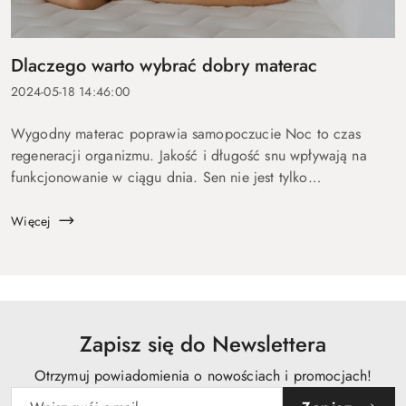
Dlaczego warto wybrać dobry materac
2024-05-18 14:46:00
Wygodny materac poprawia samopoczucie Noc to czas
regeneracji organizmu. Jakość i długość snu wpływają na
funkcjonowanie w ciągu dnia. Sen nie jest tylko
odpoczynkiem – jest niezbędny do regeneracji fizycznej i
psychicznej. Podczas snu organizm odbu...
Więcej
Zapisz się do Newslettera
Otrzymuj powiadomienia o nowościach i promocjach!