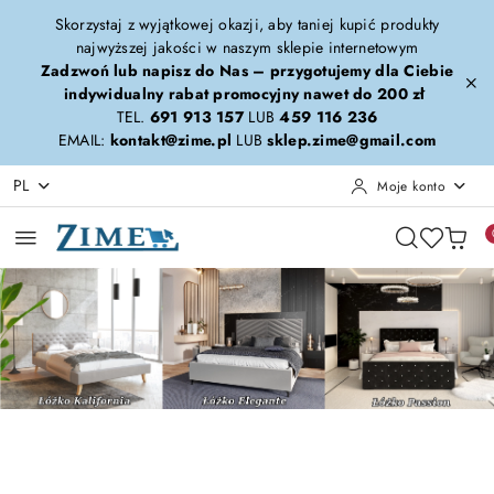
Przejdź do treści głównej
Przejdź do wyszukiwarki
Przejdź do moje konto
Przejdź do menu głównego
Przejdź do stopki
Skorzystaj z wyjątkowej okazji, aby taniej kupić produkty
najwyższej jakości w naszym sklepie internetowym
Zadzwoń lub napisz do Nas – przygotujemy dla Ciebie
indywidualny rabat promocyjny nawet do 200 zł
TEL.
691 913 157
LUB
459 116 236
EMAIL:
kontakt@zime.pl
LUB
sklep.zime@gmail.com
PL
Moje konto
Pomiń karuzelę promocyjną
Kalifornia-Elegante-Passion
Calypso-Forza-Era
Kalifornia-Elegante-Passion
Calypso-Forza-Era