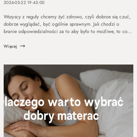
2024-05-22 19:43:00
Wszyscy z reguły chcemy żyć zdrowo, czyli dobrze się czuć,
dobrze wyglądać, być ogólnie sprawnym. Jak chodzi o
branie odpowiedzialności za to aby było to możliwe, to co
innego . Większość z nas stwierdzi że się na tym nie zna, od
tego są medycy, di...
Więcej