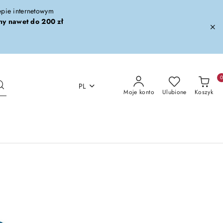
lepie internetowym
ny nawet do 200 zł
PL
Moje konto
Ulubione
Koszyk