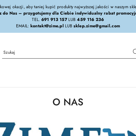
tkowej okazji, aby taniej kupić produkty najwyższej jakości w naszym sk
z do Nas – przygotujemy dla Ciebie indywidualny rabat promocyj
TEL.
691 913 157
LUB
459 116 236
EMAIL:
kontakt@zime.pl
LUB
sklep.zime@gmail.com
O NAS