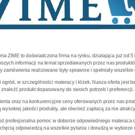
rma ZIME to doświadczona firma na rynku, działająca już od 5 l
epszych informacji na temat sprzedawanych przez nas produkt
y zamówienia realizowane były sprawnie i spełniały wszelkie
i ogród, w szczególności materacy i łóżek. Nasza oferta jest 
znaleźć produkt dopasowany do swoich potrzeb i preferencji.
ienta oraz na konkurencyjne ceny oferowanych przez nas produ
 wysokiej jakości produkty, ale również zapłacą za nie atrakc
nież profesjonalna pomoc w doborze odpowiedniego materaca c
z chęcią odpowiedzą na wszelkie pytania i doradzą w wyborze