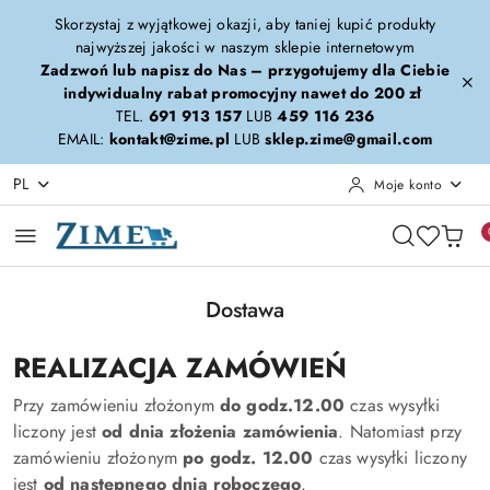
Przejdź do treści głównej
Przejdź do wyszukiwarki
Przejdź do moje konto
Przejdź do menu głównego
Przejdź do stopki
Skorzystaj z wyjątkowej okazji, aby taniej kupić produkty
najwyższej jakości w naszym sklepie internetowym
Zadzwoń lub napisz do Nas – przygotujemy dla Ciebie
indywidualny rabat promocyjny nawet do 200 zł
TEL.
691 913 157
LUB
459 116 236
EMAIL:
kontakt@zime.pl
LUB
sklep.zime@gmail.com
PL
Moje konto
Dostawa
REALIZACJA ZAMÓWIEŃ
Przy zamówieniu złożonym
do godz.12.00
czas wysyłki
liczony jest
od dnia złożenia zamówienia
. Natomiast przy
zamówieniu złożonym
po godz. 12.00
czas wysyłki liczony
jest
od następnego dnia roboczego
.