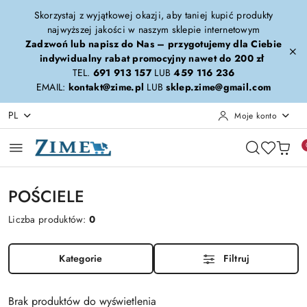
Przejdź do treści głównej
Przejdź do wyszukiwarki
Przejdź do moje konto
Przejdź do menu głównego
Przejdź do stopki
Skorzystaj z wyjątkowej okazji, aby taniej kupić produkty
najwyższej jakości w naszym sklepie internetowym
Zadzwoń lub napisz do Nas – przygotujemy dla Ciebie
indywidualny rabat promocyjny nawet do 200 zł
TEL.
691 913 157
LUB
459 116 236
EMAIL:
kontakt@zime.pl
LUB
sklep.zime@gmail.com
PL
Moje konto
POŚCIELE
Liczba produktów:
0
Kategorie
Filtruj
Brak produktów do wyświetlenia