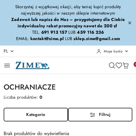
Przejdź do treści głównej
Przejdź do wyszukiwarki
Przejdź do moje konto
Przejdź do menu głównego
Przejdź do stopki
Skorzystaj z wyjątkowej okazji, aby taniej kupić produkty
najwyższej jakości w naszym sklepie internetowym
Zadzwoń lub napisz do Nas – przygotujemy dla Ciebie
indywidualny rabat promocyjny nawet do 200 zł
TEL.
691 913 157
LUB
459 116 236
EMAIL:
kontakt@zime.pl
LUB
sklep.zime@gmail.com
PL
Moje konto
OCHRANIACZE
Liczba produktów:
0
Kategorie
Filtruj
Brak produktów do wyświetlenia