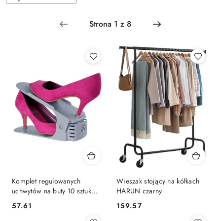
według
sortowanie:
Najnowsze.
Komplet regulowanych
Wieszak stojący na kółkach
uchwytów na buty 10 sztuk
HARUN czarny
szary
57.61
159.57
Cena:
Cena: