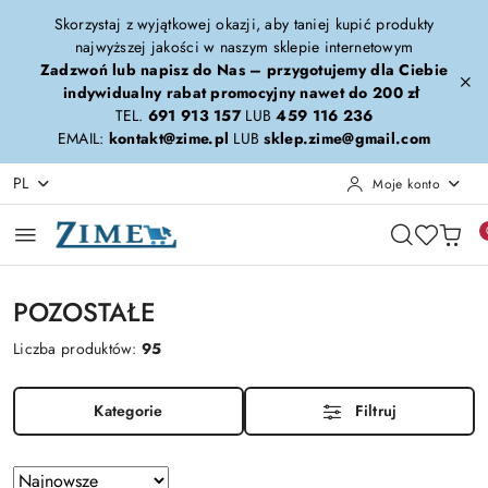
Przejdź do treści głównej
Przejdź do wyszukiwarki
Przejdź do moje konto
Przejdź do menu głównego
Przejdź do stopki
Skorzystaj z wyjątkowej okazji, aby taniej kupić produkty
najwyższej jakości w naszym sklepie internetowym
Zadzwoń lub napisz do Nas – przygotujemy dla Ciebie
indywidualny rabat promocyjny nawet do 200 zł
TEL.
691 913 157
LUB
459 116 236
EMAIL:
kontakt@zime.pl
LUB
sklep.zime@gmail.com
PL
Moje konto
POZOSTAŁE
Liczba produktów:
95
Kategorie
Filtruj
Zastosowano
Sortuj