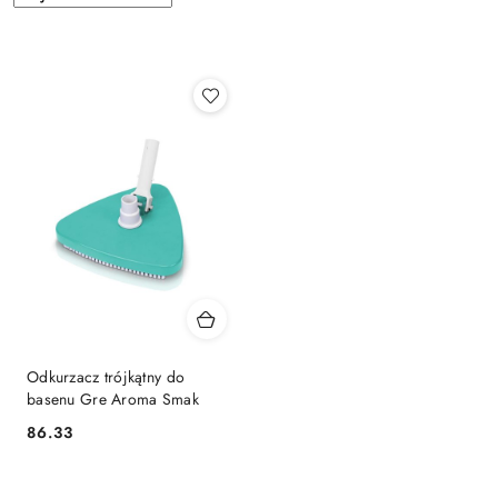
według
sortowanie:
Najnowsze.
Odkurzacz trójkątny do
basenu Gre Aroma Smak
86.33
Cena: