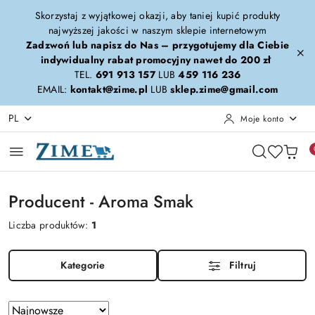
Przejdź do treści głównej
Przejdź do wyszukiwarki
Przejdź do moje konto
Przejdź do menu głównego
Przejdź do stopki
Skorzystaj z wyjątkowej okazji, aby taniej kupić produkty
najwyższej jakości w naszym sklepie internetowym
Zadzwoń lub napisz do Nas – przygotujemy dla Ciebie
indywidualny rabat promocyjny nawet do 200 zł
TEL.
691 913 157
LUB
459 116 236
EMAIL:
kontakt@zime.pl
LUB
sklep.zime@gmail.com
PL
Moje konto
Producent - Aroma Smak
Liczba produktów:
1
Kategorie
Filtruj
Zastosowano
Sortuj