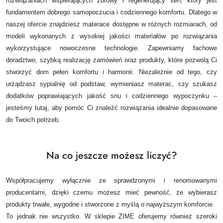
rozwiązaniach wspierających zdrowy i regenerujący sen, który jest
fundamentem dobrego samopoczucia i codziennego komfortu. Dlatego w
naszej ofercie znajdziesz materace dostępne w różnych rozmiarach, od
modeli wykonanych z wysokiej jakości materiałów po rozwiązania
wykorzystujące nowoczesne technologie.
Zapewniamy fachowe
doradztwo, szybką realizację zamówień oraz produkty, które pozwolą Ci
stworzyć dom pełen komfortu i harmonii. Niezależnie od tego, czy
urządzasz sypialnię od podstaw, wymieniasz materac, czy szukasz
dodatków poprawiających jakość snu i codziennego wypoczynku –
jesteśmy tutaj, aby pomóc Ci znaleźć rozwiązania idealnie dopasowane
do Twoich potrzeb.
Na co jeszcze możesz liczyć?
Współpracujemy wyłącznie ze sprawdzonymi i renomowanymi
producentami, dzięki czemu możesz mieć pewność, że wybierasz
produkty trwałe, wygodne i stworzone z myślą o najwyższym komforcie.
To jednak nie wszystko. W sklepie ZIME oferujemy również szeroki