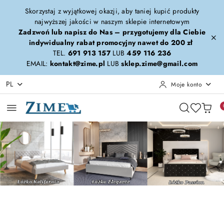
Przejdź do treści głównej
Przejdź do wyszukiwarki
Przejdź do moje konto
Przejdź do menu głównego
Przejdź do stopki
Skorzystaj z wyjątkowej okazji, aby taniej kupić produkty
najwyższej jakości w naszym sklepie internetowym
Zadzwoń lub napisz do Nas – przygotujemy dla Ciebie
indywidualny rabat promocyjny nawet do 200 zł
TEL.
691 913 157
LUB
459 116 236
EMAIL:
kontakt@zime.pl
LUB
sklep.zime@gmail.com
PL
Moje konto
Pomiń karuzelę promocyjną
Kalifornia-Elegante-Passion
Calypso-Forza-Era
Kalifornia-Elegante-Passion
Calypso-Forza-Era