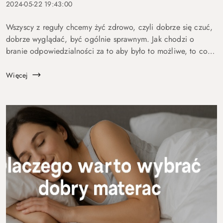
2024-05-22 19:43:00
Wszyscy z reguły chcemy żyć zdrowo, czyli dobrze się czuć,
dobrze wyglądać, być ogólnie sprawnym. Jak chodzi o
branie odpowiedzialności za to aby było to możliwe, to co
innego . Większość z nas stwierdzi że się na tym nie zna, od
tego są medycy, di...
Więcej