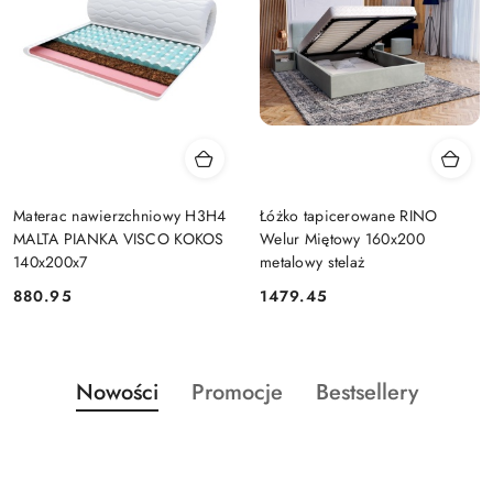
Materac nawierzchniowy H3H4
Łóżko tapicerowane RINO
MALTA PIANKA VISCO KOKOS
Welur Miętowy 160x200
140x200x7
metalowy stelaż
880.95
1479.45
Cena:
Cena:
Produkty
Produkty
Produkty
Nowości
Promocje
Bestsellery
Pomiń karuzelę produktów
o
o
o
statusie:
statusie:
statusie: