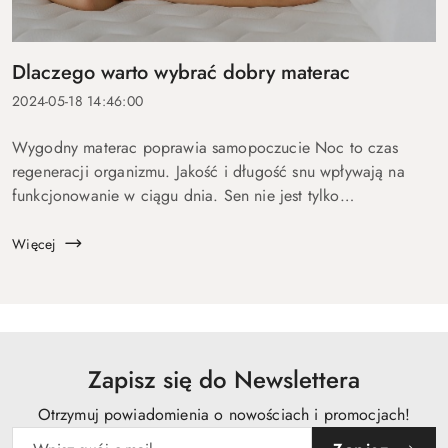
Dlaczego warto wybrać dobry materac
2024-05-18 14:46:00
Wygodny materac poprawia samopoczucie Noc to czas
regeneracji organizmu. Jakość i długość snu wpływają na
funkcjonowanie w ciągu dnia. Sen nie jest tylko
odpoczynkiem – jest niezbędny do regeneracji fizycznej i
psychicznej. Podczas snu organizm odbu...
Więcej
Zapisz się do Newslettera
Otrzymuj powiadomienia o nowościach i promocjach!