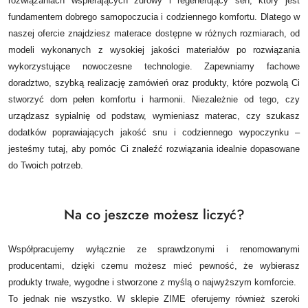
rozwiązaniach wspierających zdrowy i regenerujący sen, który jest
fundamentem dobrego samopoczucia i codziennego komfortu. Dlatego w
naszej ofercie znajdziesz materace dostępne w różnych rozmiarach, od
modeli wykonanych z wysokiej jakości materiałów po rozwiązania
wykorzystujące nowoczesne technologie.
Zapewniamy fachowe
doradztwo, szybką realizację zamówień oraz produkty, które pozwolą Ci
stworzyć dom pełen komfortu i harmonii. Niezależnie od tego, czy
urządzasz sypialnię od podstaw, wymieniasz materac, czy szukasz
dodatków poprawiających jakość snu i codziennego wypoczynku –
jesteśmy tutaj, aby pomóc Ci znaleźć rozwiązania idealnie dopasowane
do Twoich potrzeb.
Na co jeszcze możesz liczyć?
Współpracujemy wyłącznie ze sprawdzonymi i renomowanymi
producentami, dzięki czemu możesz mieć pewność, że wybierasz
produkty trwałe, wygodne i stworzone z myślą o najwyższym komforcie.
To jednak nie wszystko. W sklepie ZIME oferujemy również szeroki