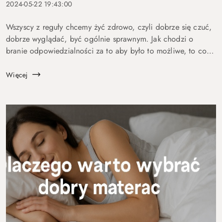
2024-05-22 19:43:00
Wszyscy z reguły chcemy żyć zdrowo, czyli dobrze się czuć,
dobrze wyglądać, być ogólnie sprawnym. Jak chodzi o
branie odpowiedzialności za to aby było to możliwe, to co
innego . Większość z nas stwierdzi że się na tym nie zna, od
tego są medycy, di...
Więcej