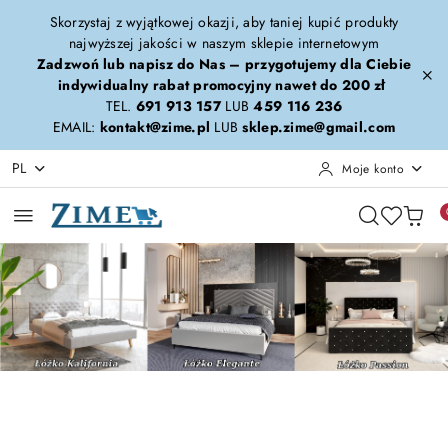
Przejdź do treści głównej
Przejdź do wyszukiwarki
Przejdź do moje konto
Przejdź do menu głównego
Przejdź do stopki
Skorzystaj z wyjątkowej okazji, aby taniej kupić produkty
najwyższej jakości w naszym sklepie internetowym
Zadzwoń lub napisz do Nas – przygotujemy dla Ciebie
indywidualny rabat promocyjny nawet do 200 zł
TEL.
691 913 157
LUB
459 116 236
EMAIL:
kontakt@zime.pl
LUB
sklep.zime@gmail.com
PL
Moje konto
Pomiń karuzelę promocyjną
Kalifornia-Elegante-Passion
Calypso-Forza-Era
Kalifornia-Elegante-Passion
Calypso-Forza-Era