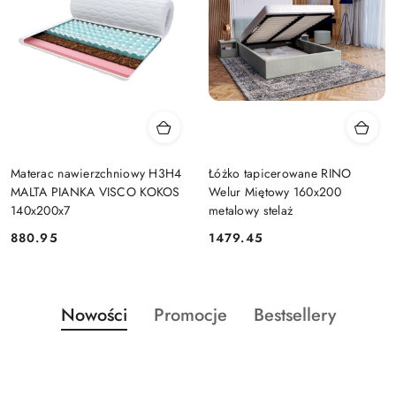
Materac nawierzchniowy H3H4
Łóżko tapicerowane RINO
MALTA PIANKA VISCO KOKOS
Welur Miętowy 160x200
140x200x7
metalowy stelaż
880.95
1479.45
Cena:
Cena:
Produkty
Produkty
Produkty
Nowości
Promocje
Bestsellery
Pomiń karuzelę produktów
o
o
o
statusie:
statusie:
statusie: