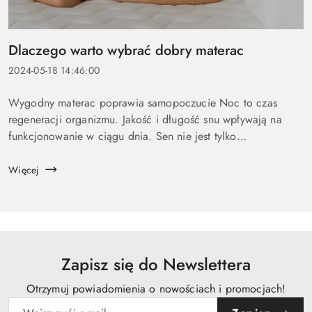
Dlaczego warto wybrać dobry materac
2024-05-18 14:46:00
Wygodny materac poprawia samopoczucie Noc to czas
regeneracji organizmu. Jakość i długość snu wpływają na
funkcjonowanie w ciągu dnia. Sen nie jest tylko
odpoczynkiem – jest niezbędny do regeneracji fizycznej i
psychicznej. Podczas snu organizm odbu...
Więcej
Zapisz się do Newslettera
Otrzymuj powiadomienia o nowościach i promocjach!