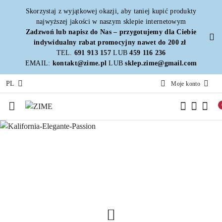
Przejdź do treści głównej
Przejdź do wyszukiwarki
Przejdź do moje konto
Przejdź do menu głównego
Przejdź do stopki
Skorzystaj z wyjątkowej okazji, aby taniej kupić produkty
najwyższej jakości w naszym sklepie internetowym
Zadzwoń lub napisz do Nas – przygotujemy dla Ciebie
indywidualny rabat promocyjny nawet do 200 zł
TEL.
691 913 157
LUB
459 116 236
EMAIL:
kontakt@zime.pl
LUB
sklep.zime@gmail.com
PL
Moje konto
Pomiń karuzelę promocyjną
Kalifornia-Elegante-Passion
Calypso-Forza-Era
Kalifornia-Elegante-Passion
Calypso-Forza-Era