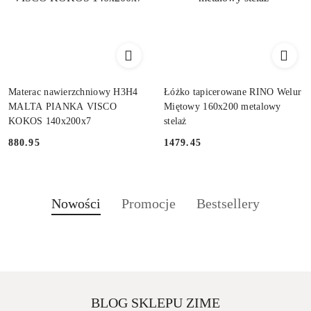
Materac nawierzchniowy H3H4
Łóżko tapicerowane RINO Welur
MALTA PIANKA VISCO
Miętowy 160x200 metalowy
KOKOS 140x200x7
stelaż
880.95
1479.45
Cena:
Cena:
Produkty
Produkty
Produkty
Nowości
Promocje
Bestsellery
Pomiń karuzelę produktów
o
o
o
statusie:
statusie:
statusie:
BLOG SKLEPU ZIME