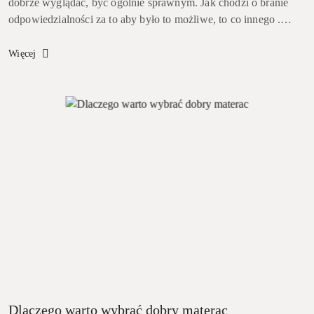
dobrze wyglądać, być ogólnie sprawnym. Jak chodzi o branie
odpowiedzialności za to aby było to możliwe, to co innego .
Większość z nas stwierdzi że się na tym nie zna, od tego są
medycy, di...
Więcej
Dlaczego warto wybrać dobry materac