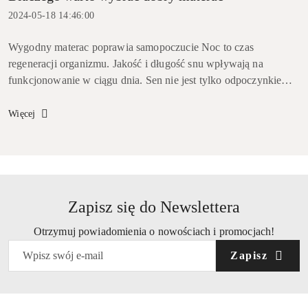
2024-05-18 14:46:00
Wygodny materac poprawia samopoczucie Noc to czas
regeneracji organizmu. Jakość i długość snu wpływają na
funkcjonowanie w ciągu dnia. Sen nie jest tylko odpoczynkiem –
jest niezbędny do regeneracji fizycznej i psychicznej. Podczas
snu organizm odbu...
Więcej
Zapisz się do Newslettera
Otrzymuj powiadomienia o nowościach i promocjach!
Zapisz