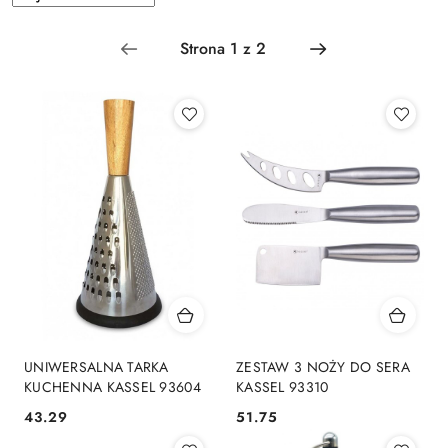
według
sortowanie:
Najnowsze.
UNIWERSALNA TARKA
ZESTAW 3 NOŻY DO SERA
KUCHENNA KASSEL 93604
KASSEL 93310
43.29
51.75
Cena:
Cena: