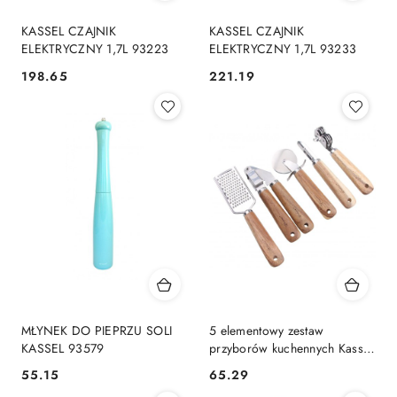
KASSEL CZAJNIK
KASSEL CZAJNIK
ELEKTRYCZNY 1,7L 93223
ELEKTRYCZNY 1,7L 93233
198.65
221.19
Cena:
Cena:
MŁYNEK DO PIEPRZU SOLI
5 elementowy zestaw
KASSEL 93579
przyborów kuchennych Kassel
93706
55.15
65.29
Cena:
Cena: