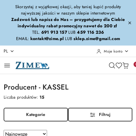
Przejdź do treści głównej
Przejdź do wyszukiwarki
Przejdź do moje konto
Przejdź do menu głównego
Przejdź do stopki
Skorzystaj z wyjątkowej okazji, aby taniej kupić produkty
najwyższej jakości w naszym sklepie internetowym
Zadzwoń lub napisz do Nas – przygotujemy dla Ciebie
indywidualny rabat promocyjny nawet do 200 zł
TEL.
691 913 157
LUB
459 116 236
EMAIL:
kontakt@zime.pl
LUB
sklep.zime@gmail.com
PL
Moje konto
Producent - KASSEL
Liczba produktów:
15
Kategorie
Filtruj
Zastosowano
Sortuj