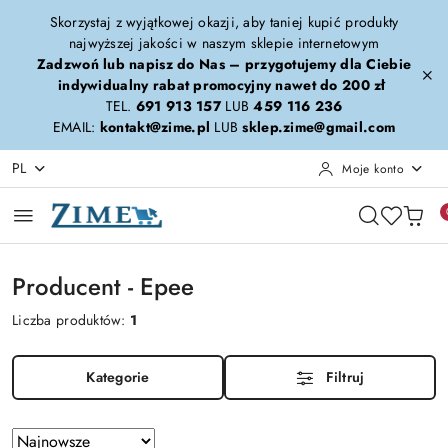
Przejdź do treści głównej
Przejdź do wyszukiwarki
Przejdź do moje konto
Przejdź do menu głównego
Przejdź do stopki
Skorzystaj z wyjątkowej okazji, aby taniej kupić produkty
najwyższej jakości w naszym sklepie internetowym
Zadzwoń lub napisz do Nas – przygotujemy dla Ciebie
indywidualny rabat promocyjny nawet do 200 zł
TEL.
691 913 157
LUB
459 116 236
EMAIL:
kontakt@zime.pl
LUB
sklep.zime@gmail.com
PL
Moje konto
Producent - Epee
Liczba produktów:
1
Kategorie
Filtruj
Zastosowano
Sortuj