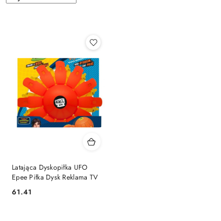
według
sortowanie:
Najnowsze.
Latająca Dyskopiłka UFO
Epee Piłka Dysk Reklama TV
61.41
Cena: