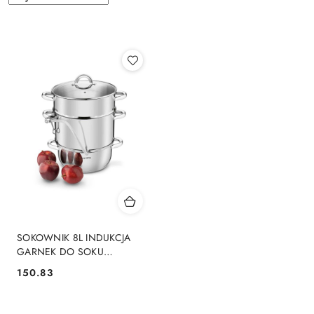
według
sortowanie:
Najnowsze.
SOKOWNIK 8L INDUKCJA
GARNEK DO SOKU
DOMOWEGO
150.83
Cena:
KONIGHOFFER