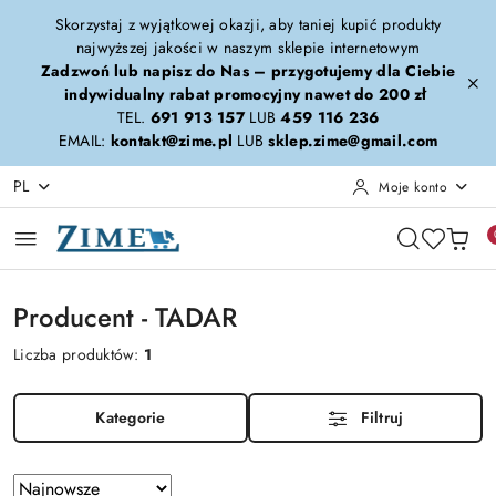
Przejdź do treści głównej
Przejdź do wyszukiwarki
Przejdź do moje konto
Przejdź do menu głównego
Przejdź do stopki
Skorzystaj z wyjątkowej okazji, aby taniej kupić produkty
najwyższej jakości w naszym sklepie internetowym
Zadzwoń lub napisz do Nas – przygotujemy dla Ciebie
indywidualny rabat promocyjny nawet do 200 zł
TEL.
691 913 157
LUB
459 116 236
EMAIL:
kontakt@zime.pl
LUB
sklep.zime@gmail.com
PL
Moje konto
Producent - TADAR
Liczba produktów:
1
Kategorie
Filtruj
Zastosowano
Sortuj