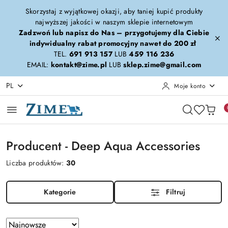
Przejdź do treści głównej
Przejdź do wyszukiwarki
Przejdź do moje konto
Przejdź do menu głównego
Przejdź do stopki
Skorzystaj z wyjątkowej okazji, aby taniej kupić produkty
najwyższej jakości w naszym sklepie internetowym
Zadzwoń lub napisz do Nas – przygotujemy dla Ciebie
indywidualny rabat promocyjny nawet do 200 zł
TEL.
691 913 157
LUB
459 116 236
EMAIL:
kontakt@zime.pl
LUB
sklep.zime@gmail.com
PL
Moje konto
Producent - Deep Aqua Accessories
Liczba produktów:
30
Kategorie
Filtruj
Zastosowano
Sortuj