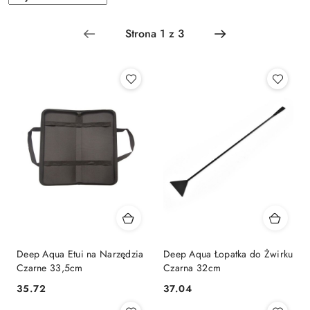
według
sortowanie:
Najnowsze.
Deep Aqua Etui na Narzędzia
Deep Aqua Łopatka do Żwirku
Czarne 33,5cm
Czarna 32cm
35.72
37.04
Cena:
Cena: