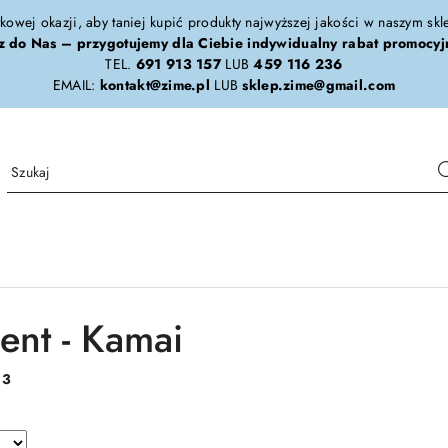
tkowej okazji, aby taniej kupić produkty najwyższej jakości w naszym sk
z do Nas – przygotujemy dla Ciebie indywidualny rabat promocyj
TEL.
691 913 157
LUB
459 116 236
EMAIL:
kontakt@zime.pl
LUB
sklep.zime@gmail.com
ent - Kamai
:
3