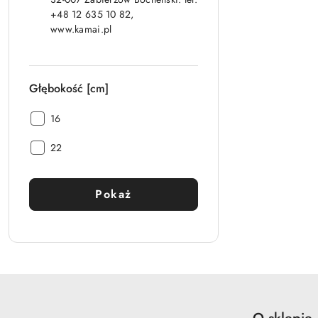
+48 12 635 10 82,
www.kamai.pl
Głębokość [cm]
Głębokość [cm]:
16
Głębokość [cm]:
22
Pokaż