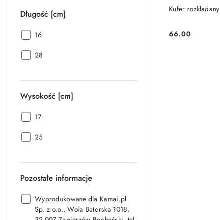
Kufer rozkładan
Długość [cm]
66.00
Długość [cm]:
16
Cena:
Długość [cm]:
28
Wysokość [cm]
Wysokość [cm]:
17
Wysokość [cm]:
25
Pozostałe informacje
Pozostałe
Wyprodukowane dla Kamai.pl
informacje:
Sp. z o.o., Wola Batorska 1018,
32-007 Zabierzów Bocheński. tel.