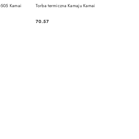
DO KOSZYKA
 0505 Kamai
Torba termiczna Kamaju Kamai
70.57
Cena: