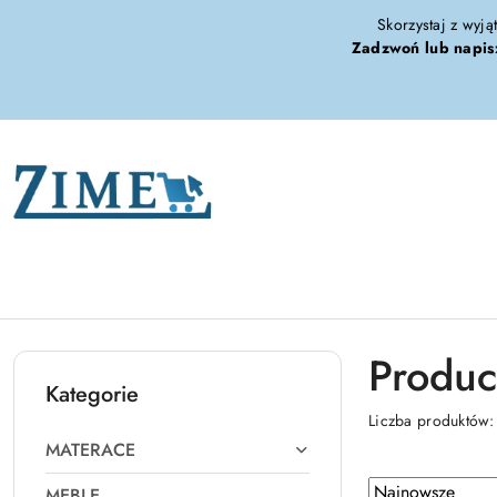
Przejdź do treści głównej
Przejdź do wyszukiwarki
Przejdź do moje konto
Przejdź do menu głównego
Przejdź do stopki
Skorzystaj z wyją
Zadzwoń lub napis
Produc
Kategorie
Liczba produktów
MATERACE
Zastosowano
Sortuj
MEBLE