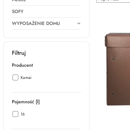
według
sortowanie:
SOFY
Najnowsze.
WYPOSAŻENIE DOMU
Filtruj
Producent
Producent:
Kamai
Pojemność [l]
Pojemność
16
[l]: