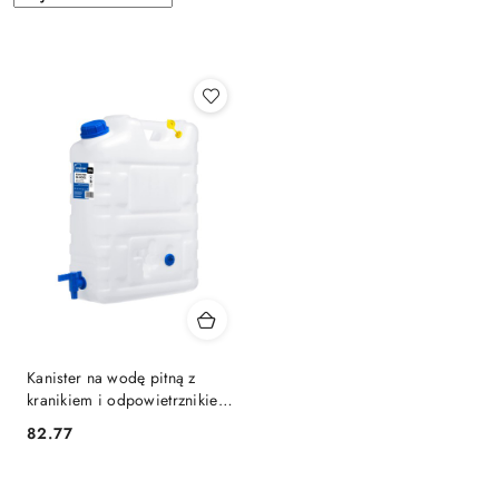
według
sortowanie:
Najnowsze.
Kanister na wodę pitną z
kranikiem i odpowietrznikiem,
tworzywo HDPE, 20L Kamai
82.77
Cena:
SimplyCan