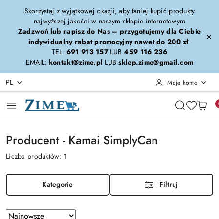
Przejdź do treści głównej
Przejdź do wyszukiwarki
Przejdź do moje konto
Przejdź do menu głównego
Przejdź do stopki
Skorzystaj z wyjątkowej okazji, aby taniej kupić produkty
najwyższej jakości w naszym sklepie internetowym
Zadzwoń lub napisz do Nas – przygotujemy dla Ciebie
indywidualny rabat promocyjny nawet do 200 zł
TEL.
691 913 157
LUB
459 116 236
EMAIL:
kontakt@zime.pl
LUB
sklep.zime@gmail.com
PL
Moje konto
Producent - Kamai SimplyCan
Liczba produktów:
1
Kategorie
Filtruj
Zastosowano
Sortuj