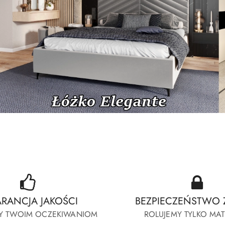
-Erato
Fresia-Lewitujace-Lima-Twist
-Erato
Fresia-Lewitujace-Lima-Twist
RANCJA JAKOŚCI
BEZPIECZEŃSTWO 
Y TWOIM OCZEKIWANIOM
ROLUJEMY TYLKO MA