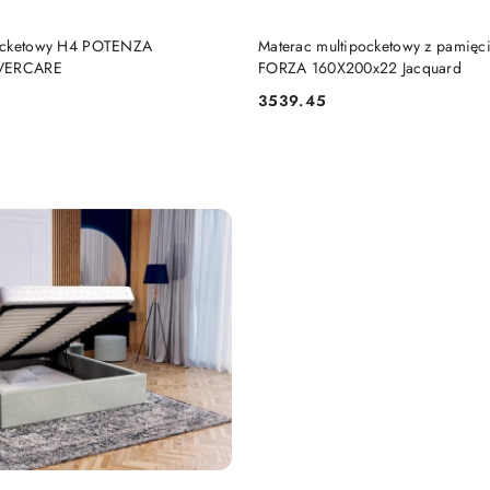
DO KOSZYKA
DO KOSZYKA
pocketowy H4 POTENZA
Materac multipocketowy z pamięci
LVERCARE
FORZA 160X200x22 Jacquard
3539.45
Cena: