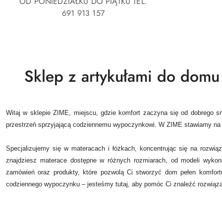
OD PONIEDZIAŁKU DO PIĄTKU TEL.
691 913 157
Sklep z artykułami do domu 
Witaj w sklepie ZIME, miejscu, gdzie komfort zaczyna się od dobrego
przestrzeń sprzyjającą codziennemu wypoczynkowi. W ZIME stawiamy na j
Specjalizujemy się w materacach i łóżkach, koncentrując się na rozwią
znajdziesz materace dostępne w różnych rozmiarach, od modeli wykon
zamówień oraz produkty, które pozwolą Ci stworzyć dom pełen komfortu
codziennego wypoczynku – jesteśmy tutaj, aby pomóc Ci znaleźć rozwiąza