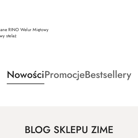
DO KOSZYKA
wane RINO Welur Miętowy
wy stelaż
Produkty
Produkty
Produkty
Nowości
Promocje
Bestsellery
o
o
o
statusie:
statusie:
statusie:
BLOG SKLEPU ZIME