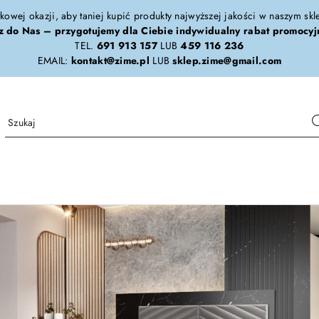
tkowej okazji, aby taniej kupić produkty najwyższej jakości w naszym sk
z do Nas – przygotujemy dla Ciebie indywidualny rabat promocyj
TEL.
691 913 157
LUB
459 116 236
EMAIL:
kontakt@zime.pl
LUB
sklep.zime@gmail.com