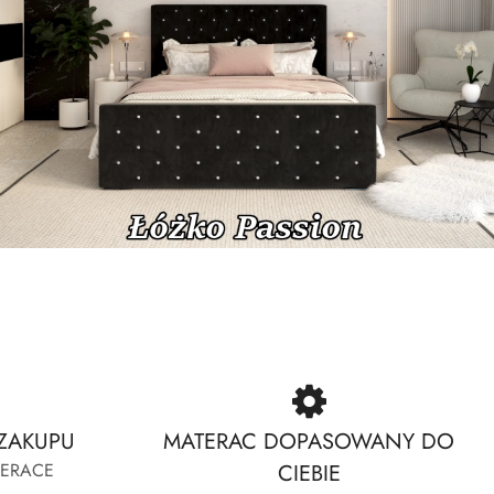
Heaven-Grenada-Chicago
Lux-Lumino-Nola
Heaven-Grenada-Chicago
Lux-Lumino-Nola
ZAKUPU
MATERAC DOPASOWANY DO
TERACE
CIEBIE