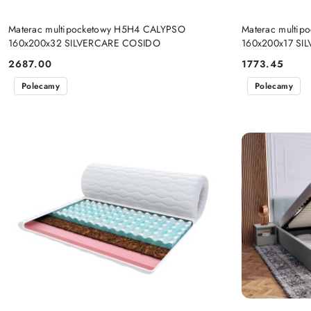
DO KOSZYKA
Materac multipocketowy H5H4 CALYPSO
Materac multi
160x200x32 SILVERCARE COSIDO
160x200x17 SI
2687.00
1773.45
Cena:
Cena:
Polecamy
Polecamy