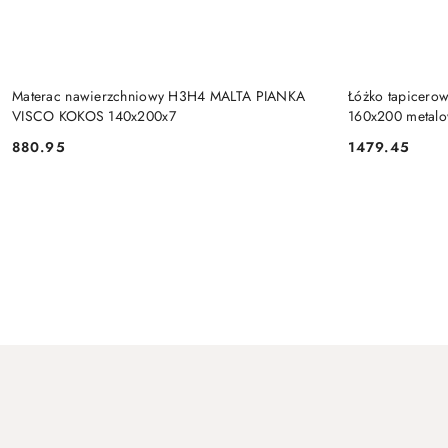
DO KOSZYKA
Materac nawierzchniowy H3H4 MALTA PIANKA
Łóżko tapicero
VISCO KOKOS 140x200x7
160x200 metalo
880.95
1479.45
Cena:
Cena:
Pomiń karuzelę produktów