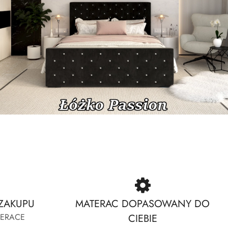
Heaven-Grenada-Chicago
Lux-Lumino-Nola
Heaven-Grenada-Chicago
Lux-Lumino-Nola
ZAKUPU
MATERAC DOPASOWANY DO
TERACE
CIEBIE