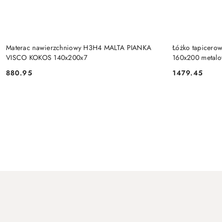
DO KOSZYKA
Materac nawierzchniowy H3H4 MALTA PIANKA
Łóżko tapicero
VISCO KOKOS 140x200x7
160x200 metalo
880.95
1479.45
Cena:
Cena:
Pomiń karuzelę produktów