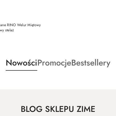
DO KOSZYKA
wane RINO Welur Miętowy
wy stelaż
Produkty
Produkty
Produkty
Nowości
Promocje
Bestsellery
o
o
o
statusie:
statusie:
statusie:
BLOG SKLEPU ZIME