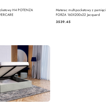
DO KOSZYKA
DO KOSZYKA
pocketowy H4 POTENZA
Materac multipocketowy z pamięci
LVERCARE
FORZA 160X200x22 Jacquard
3539.45
Cena: