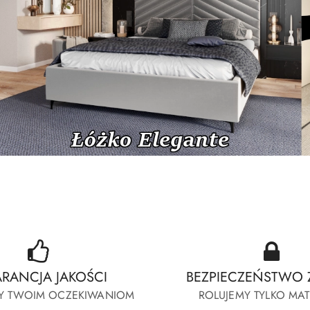
-Erato
Fresia-Lewitujace-Lima-Twist
-Erato
Fresia-Lewitujace-Lima-Twist
RANCJA JAKOŚCI
BEZPIECZEŃSTWO 
Y TWOIM OCZEKIWANIOM
ROLUJEMY TYLKO MA