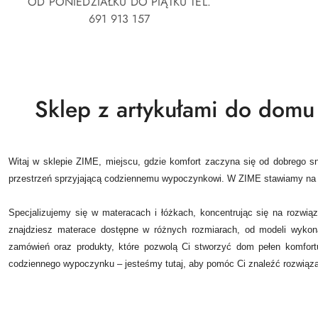
OD PONIEDZIAŁKU DO PIĄTKU TEL.
691 913 157
Sklep z artykułami do domu 
Witaj w sklepie ZIME, miejscu, gdzie komfort zaczyna się od dobrego
przestrzeń sprzyjającą codziennemu wypoczynkowi. W ZIME stawiamy na j
Specjalizujemy się w materacach i łóżkach, koncentrując się na rozwią
znajdziesz materace dostępne w różnych rozmiarach, od modeli wykon
zamówień oraz produkty, które pozwolą Ci stworzyć dom pełen komfortu
codziennego wypoczynku – jesteśmy tutaj, aby pomóc Ci znaleźć rozwiąza