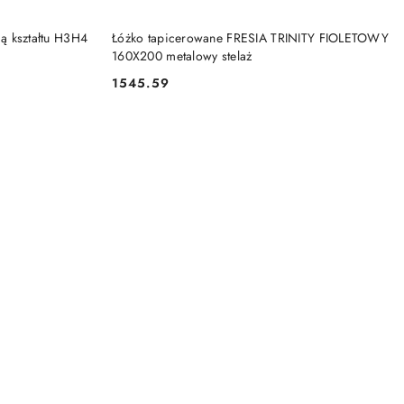
DO KOSZYKA
ą kształtu H3H4
Łóżko tapicerowane FRESIA TRINITY FIOLETOWY
160X200 metalowy stelaż
1545.59
Cena: