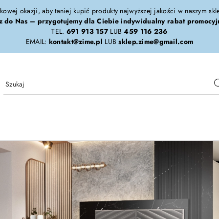
tkowej okazji, aby taniej kupić produkty najwyższej jakości w naszym sk
z do Nas – przygotujemy dla Ciebie indywidualny rabat promocyj
TEL.
691 913 157
LUB
459 116 236
EMAIL:
kontakt@zime.pl
LUB
sklep.zime@gmail.com