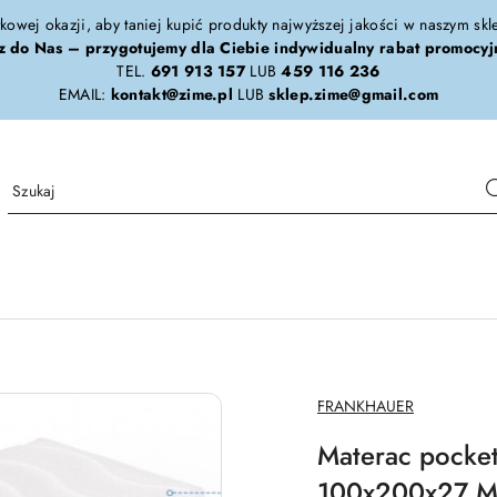
tkowej okazji, aby taniej kupić produkty najwyższej jakości w naszym sk
z do Nas – przygotujemy dla Ciebie indywidualny rabat promocyj
TEL.
691 913 157
LUB
459 116 236
EMAIL:
kontakt@zime.pl
LUB
sklep.zime@gmail.com
NAZWA
FRANKHAUER
PRODUCENTA:
Materac pocke
100x200x27 Ma