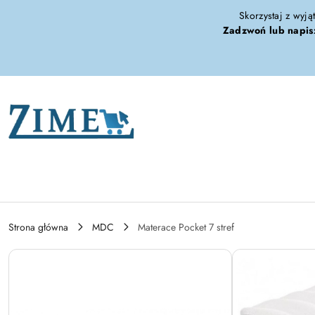
Przejdź do treści głównej
Przejdź do wyszukiwarki
Przejdź do moje konto
Przejdź do menu głównego
Przejdź do opisu produktu
Przejdź do stopki
Skorzystaj z wyją
Zadzwoń lub napis
Strona główna
MDC
Materace Pocket 7 stref