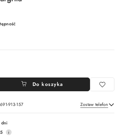
stępność
Do koszyka
 691-913-157
Zostaw telefon
Wyślij
 dni
35