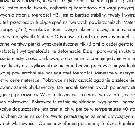
kowana w oddzielną kieszeń, dzięki czemu materac ugina się tylk
H3- jest to model twardy, najbardziej komfortowy dla wagi powyże
ch o stopniu twardości H3. Jest to bardzo stabilny, trwały i wytr
 też przez osoby lubiące spać na twardych powierzchniach. Mate
 sprężyny/m2, wysokości 18cm. Dzięki takiemu rozwiązaniu matera
raca do sylwetki.Materac Odyseusz to bardzo klasyczny model. J
nne warstwy pianki wysokoelastycznej HR (3 cm) o dużej gęstości
rwałością i wytrzymałością na deformacje. Dzięki porowatej struktur
siada elastyczność punktową, co oznacza iż pracuje jedynie w miej
pod każdym z użytkowników materac będzie pracować indywidualn
wojej powierzchni nie posiada stref twardości. Materace w naszym
 w cenę materaca. Pokrowce należy czyścić zgodnie z zaleceniam
any zamek błyskawiczny. Do modeli kieszeniowych polecamy stela
lęgnacji pokrowców W celu utrzymania materaca w czystości, nale
siada pokrowiec. Pokrowce te różnią się składem, wyglądem i spo
ctive dopuszczalne jest pranie ich w pralce w temperaturze 40 st
cić chemicznie na sucho. Warto przestrzegać zaleceń dotyczących 
m swoich właściwości. Obecnie w ofercie posiadamy 5 różnych pokr