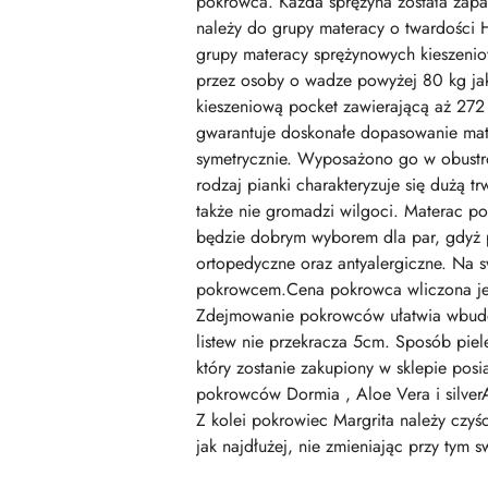
pokrowca. Każda sprężyna została zapa
należy do grupy materacy o twardości 
grupy materacy sprężynowych kieszeniowy
przez osoby o wadze powyżej 80 kg jak
kieszeniową pocket zawierającą aż 272
gwarantuje doskonałe dopasowanie mate
symetrycznie. Wyposażono go w obustro
rodzaj pianki charakteryzuje się dużą t
także nie gromadzi wilgoci. Materac po
będzie dobrym wyborem dla par, gdyż 
ortopedyczne oraz antyalergiczne. Na s
pokrowcem.Cena pokrowca wliczona jest
Zdejmowanie pokrowców ułatwia wbudow
listew nie przekracza 5cm. Sposób pie
który zostanie zakupiony w sklepie po
pokrowców Dormia , Aloe Vera i silverA
Z kolei pokrowiec Margrita należy czyś
jak najdłużej, nie zmieniając przy ty