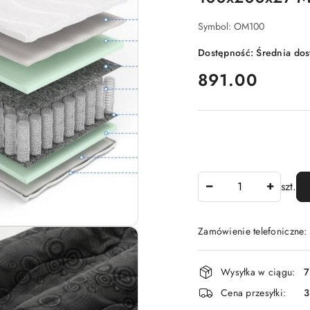
Symbol:
OM100
Dostępność:
Średnia do
cena:
891.00
Ilość
szt.
Zamówienie telefoniczne:
Dostępność
Wysyłka w ciągu:
7
i
Cena przesyłki:
dostawa