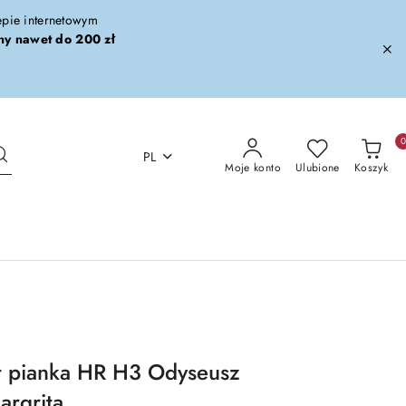
lepie internetowym
ny nawet do 200 zł
PL
Moje konto
Ulubione
Koszyk
t pianka HR H3 Odyseusz
rgrita