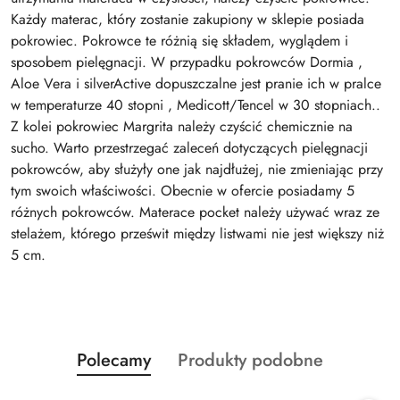
Każdy materac, który zostanie zakupiony w sklepie posiada
pokrowiec. Pokrowce te różnią się składem, wyglądem i
sposobem pielęgnacji. W przypadku pokrowców Dormia ,
Aloe Vera i silverActive dopuszczalne jest pranie ich w pralce
w temperaturze 40 stopni , Medicott/Tencel w 30 stopniach..
Z kolei pokrowiec Margrita należy czyścić chemicznie na
sucho. Warto przestrzegać zaleceń dotyczących pielęgnacji
pokrowców, aby służyły one jak najdłużej, nie zmieniając przy
tym swoich właściwości. Obecnie w ofercie posiadamy 5
różnych pokrowców. Materace pocket należy używać wraz ze
stelażem, którego prześwit między listwami nie jest większy niż
5 cm.
Produkty
Produkty
Polecamy
Produkty podobne
Pomiń karuzelę produktów
o
o