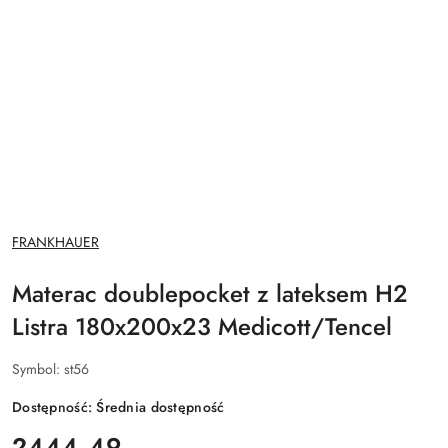
NAZWA
FRANKHAUER
PRODUCENTA:
Materac doublepocket z lateksem H2
Listra 180x200x23 Medicott/Tencel
Symbol:
st56
Dostępność:
Średnia dostępność
cena:
2444.49