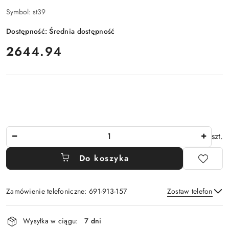
Symbol:
st39
Dostępność:
Średnia dostępność
cena:
2644.94
Ilość
szt.
Do koszyka
Zamówienie telefoniczne: 691-913-157
Zostaw telefon
Dostępność
Wysyłka w ciągu:
7 dni
i