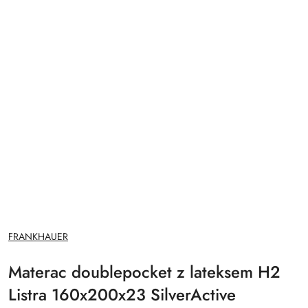
NAZWA
FRANKHAUER
PRODUCENTA:
Materac doublepocket z lateksem H2
Listra 160x200x23 SilverActive