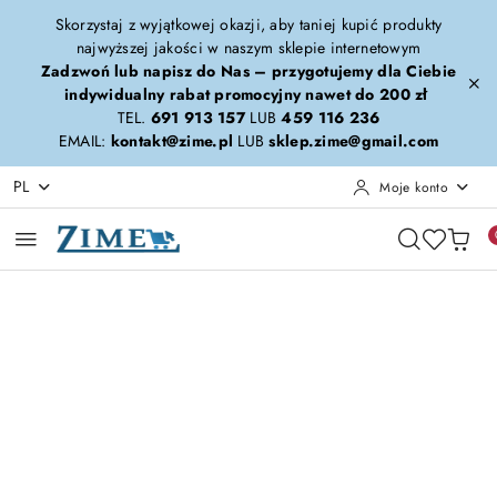
Przejdź do treści głównej
Przejdź do wyszukiwarki
Przejdź do moje konto
Przejdź do menu głównego
Przejdź do opisu produktu
Przejdź do stopki
Skorzystaj z wyjątkowej okazji, aby taniej kupić produkty
najwyższej jakości w naszym sklepie internetowym
Zadzwoń lub napisz do Nas – przygotujemy dla Ciebie
indywidualny rabat promocyjny nawet do 200 zł
TEL.
691 913 157
LUB
459 116 236
EMAIL:
kontakt@zime.pl
LUB
sklep.zime@gmail.com
PL
Moje konto