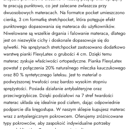
te pracują punktowo, co jest zalecane zwłaszcza przy
dwuosobowych materacach. Na formatce pocket umieszczono
cienką, 3 cm formatkę stretchpocket, która potęguje efekt
punktowego dopasowania się materaca do użytkowników.
Niwelowane są wszelkie drgania i falowanie materaca, dlatego
jest on niezwykle cichy i doskonale dopasowuje się do
sylwetki. Na sprężynach stretchpocket zastosowano dodatkowo
warstwę pianki FlexyLatex o grubości 4 cm. Dzięki temu
materac zyskuje właściwości ortopedyczne. Pianka FlexyLatex
powstał z połączenia 20% naturalnego mleczka kauczukowego
oraz 80 % syntetycznego lateksu. Jest to materiał o
podwyższonej trwałości oraz bardzo wysokim stopniu
sprężystości. Posiada działanie antybakteryjne oraz
przeciwgrzybicze. Dzięki podziałowi na 7 stref twardości
materac układa się idealnie pod ciałem, dając odpowiednie
podparcie dla kręgosłupa. W naszym sklepie kupujesz materac
wraz z antyalergicznym pokrowcem. Oferujemy zróżnicowane
typy pokrowców, aby zaspokoić indywidualne potrzeby