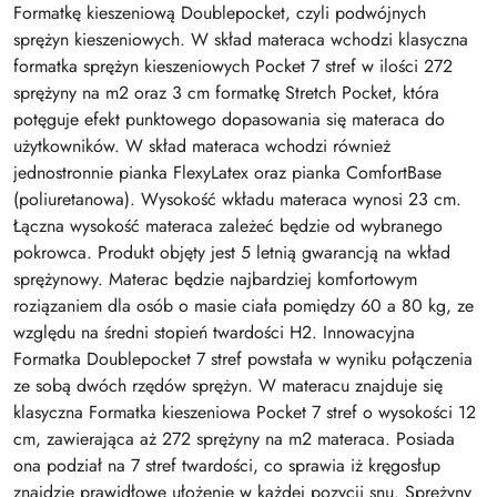
Formatkę kieszeniową Doublepocket, czyli podwójnych
sprężyn kieszeniowych. W skład materaca wchodzi klasyczna
formatka sprężyn kieszeniowych Pocket 7 stref w ilości 272
sprężyny na m2 oraz 3 cm formatkę Stretch Pocket, która
potęguje efekt punktowego dopasowania się materaca do
użytkowników. W skład materaca wchodzi również
jednostronnie pianka FlexyLatex oraz pianka ComfortBase
(poliuretanowa). Wysokość wkładu materaca wynosi 23 cm.
Łączna wysokość materaca zależeć będzie od wybranego
pokrowca. Produkt objęty jest 5 letnią gwarancją na wkład
sprężynowy. Materac będzie najbardziej komfortowym
roziązaniem dla osób o masie ciała pomiędzy 60 a 80 kg, ze
względu na średni stopień twardości H2. Innowacyjna
Formatka Doublepocket 7 stref powstała w wyniku połączenia
ze sobą dwóch rzędów sprężyn. W materacu znajduje się
klasyczna Formatka kieszeniowa Pocket 7 stref o wysokości 12
cm, zawierająca aż 272 sprężyny na m2 materaca. Posiada
ona podział na 7 stref twardości, co sprawia iż kręgosłup
znajdzie prawidłowe ułożenie w każdej pozycji snu. Sprężyny