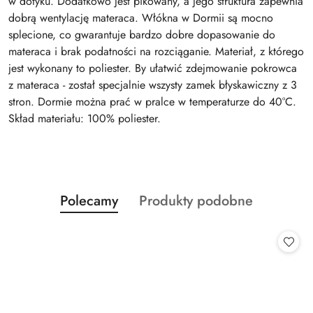
w dotyku. Dodatkowo jest pikowany, a jego struktura zapewnia
dobrą wentylację materaca. Włókna w Dormii są mocno
splecione, co gwarantuje bardzo dobre dopasowanie do
materaca i brak podatności na rozciąganie. Materiał, z którego
jest wykonany to poliester. By ułatwić zdejmowanie pokrowca
z materaca - został specjalnie wszysty zamek błyskawiczny z 3
stron. Dormie można prać w pralce w temperaturze do 40°C.
Skład materiału: 100% poliester.
Produkty
Produkty
Polecamy
Produkty podobne
Pomiń karuzelę produktów
o
o
statusie:
statusie: