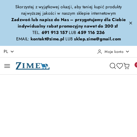
Przejdź do treści głównej
Przejdź do wyszukiwarki
Przejdź do moje konto
Przejdź do menu głównego
Przejdź do opisu produktu
Przejdź do stopki
Skorzystaj z wyjątkowej okazji, aby taniej kupić produkty
najwyższej jakości w naszym sklepie internetowym
Zadzwoń lub napisz do Nas – przygotujemy dla Ciebie
indywidualny rabat promocyjny nawet do 200 zł
TEL.
691 913 157
LUB
459 116 236
EMAIL:
kontakt@zime.pl
LUB
sklep.zime@gmail.com
PL
Moje konto