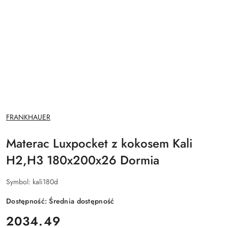
NAZWA
FRANKHAUER
PRODUCENTA:
Materac Luxpocket z kokosem Kali
H2,H3 180x200x26 Dormia
Symbol:
kali180d
Dostępność:
Średnia dostępność
cena:
2034.49