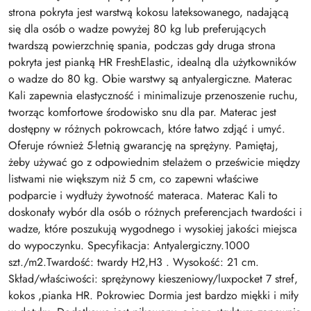
strona pokryta jest warstwą kokosu lateksowanego, nadającą
się dla osób o wadze powyżej 80 kg lub preferujących
twardszą powierzchnię spania, podczas gdy druga strona
pokryta jest pianką HR FreshElastic, idealną dla użytkowników
o wadze do 80 kg. Obie warstwy są antyalergiczne. Materac
Kali zapewnia elastyczność i minimalizuje przenoszenie ruchu,
tworząc komfortowe środowisko snu dla par. Materac jest
dostępny w różnych pokrowcach, które łatwo zdjąć i umyć.
Oferuje również 5-letnią gwarancję na sprężyny. Pamiętaj,
żeby używać go z odpowiednim stelażem o prześwicie między
listwami nie większym niż 5 cm, co zapewni właściwe
podparcie i wydłuży żywotność materaca. Materac Kali to
doskonały wybór dla osób o różnych preferencjach twardości i
wadze, które poszukują wygodnego i wysokiej jakości miejsca
do wypoczynku. Specyfikacja: Antyalergiczny.1000
szt./m2.Twardość: twardy H2,H3 . Wysokość: 21 cm.
Skład/właściwości: sprężynowy kieszeniowy/luxpocket 7 stref,
kokos ,pianka HR. Pokrowiec Dormia jest bardzo miękki i miły