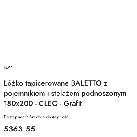
NAZWA
FDM
PRODUCENTA:
Łóżko tapicerowane BALETTO z
pojemnikiem i stelażem podnoszonym -
180x200 - CLEO - Grafit
Dostępność:
Średnia dostępność
cena:
5363.55