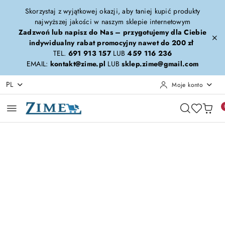
Przejdź do treści głównej
Przejdź do wyszukiwarki
Przejdź do moje konto
Przejdź do menu głównego
Przejdź do opisu produktu
Przejdź do stopki
Skorzystaj z wyjątkowej okazji, aby taniej kupić produkty
najwyższej jakości w naszym sklepie internetowym
Zadzwoń lub napisz do Nas – przygotujemy dla Ciebie
indywidualny rabat promocyjny nawet do 200 zł
TEL.
691 913 157
LUB
459 116 236
EMAIL:
kontakt@zime.pl
LUB
sklep.zime@gmail.com
PL
Moje konto