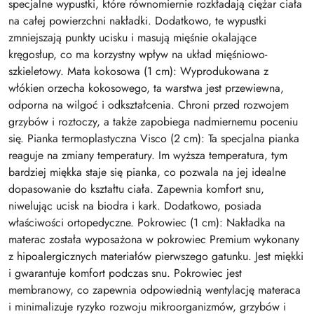
specjalne wypustki, które równomiernie rozkładają ciężar ciała
na całej powierzchni nakładki. Dodatkowo, te wypustki
zmniejszają punkty ucisku i masują mięśnie okalające
kręgosłup, co ma korzystny wpływ na układ mięśniowo-
szkieletowy. Mata kokosowa (1 cm): Wyprodukowana z
włókien orzecha kokosowego, ta warstwa jest przewiewna,
odporna na wilgoć i odkształcenia. Chroni przed rozwojem
grzybów i roztoczy, a także zapobiega nadmiernemu poceniu
się. Pianka termoplastyczna Visco (2 cm): Ta specjalna pianka
reaguje na zmiany temperatury. Im wyższa temperatura, tym
bardziej miękka staje się pianka, co pozwala na jej idealne
dopasowanie do kształtu ciała. Zapewnia komfort snu,
niwelując ucisk na biodra i kark. Dodatkowo, posiada
właściwości ortopedyczne. Pokrowiec (1 cm): Nakładka na
materac została wyposażona w pokrowiec Premium wykonany
z hipoalergicznych materiałów pierwszego gatunku. Jest miękki
i gwarantuje komfort podczas snu. Pokrowiec jest
membranowy, co zapewnia odpowiednią wentylację materaca
i minimalizuje ryzyko rozwoju mikroorganizmów, grzybów i