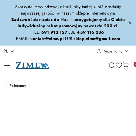
Przejdź do treści głównej
Przejdź do wyszukiwarki
Przejdź do moje konto
Przejdź do menu głównego
Przejdź do opisu produktu
Przejdź do stopki
Skorzystaj z wyjątkowej okazji, aby taniej kupić produkty
najwyższej jakości w naszym sklepie internetowym
Zadzwoń lub napisz do Nas – przygotujemy dla Ciebie
indywidualny rabat promocyjny nawet do 200 zł
TEL.
691 913 157
LUB
459 116 236
EMAIL:
kontakt@zime.pl
LUB
sklep.zime@gmail.com
PL
Moje konto
Polecamy