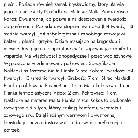
pleśni. Posiada również zamek błyskawiczny, który ułatwia
jego pranie. Zalety Nakładki na Materac Malta Pianka Visco
Kokos: Dwustronna, co pozwala na dostosowanie twardości
do preferencji. Posiada dwa stopnie twardości (H4 twardy, H3
średnio twardy). Jest antyalergiczna i zapobiega rozwojowi
bakterii, pleśni i grzyba. Działa masująco na kręgosłup i
mięśnie. Reaguje na temperaturę ciała, zapewniając komfort i
wsparcie. Ma właściwości ortopedyczne i przeciwodleżynowe.
Wyposażona w zdejmowany pokrowiec. Specyfikacje
Nakładki na Materac Malta Pianka Visco Kokos: Twardość: H4
(twardy), H3 (średnio twardy). Grubość: 7 cm. Skład Nakładki:
Pianka profilowana RavineBlue: 3 cm. Mata kokosowa: 1 cm.
Pianka termoplastyczna Visco: 2 cm. Pokrowiec: 1 cm.
Nakładka na materac Malta Pianka Visco Kokos to doskonałe
rozwiązanie dla tych, którzy szukają komfortu, wsparcia i
zdrowego snu. Dzięki różnym warstwom i dwustronnej
konstrukcji, można dostosować ją do swoich preferencji i
potrzeb.