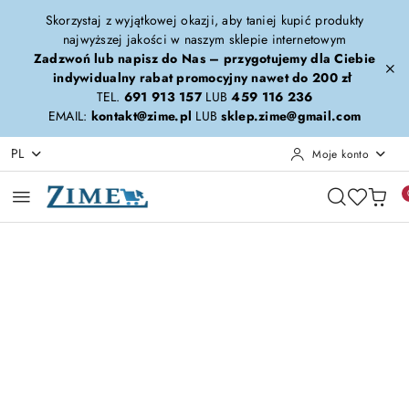
Przejdź do treści głównej
Przejdź do wyszukiwarki
Przejdź do moje konto
Przejdź do menu głównego
Przejdź do opisu produktu
Przejdź do stopki
Skorzystaj z wyjątkowej okazji, aby taniej kupić produkty
najwyższej jakości w naszym sklepie internetowym
Zadzwoń lub napisz do Nas – przygotujemy dla Ciebie
indywidualny rabat promocyjny nawet do 200 zł
TEL.
691 913 157
LUB
459 116 236
EMAIL:
kontakt@zime.pl
LUB
sklep.zime@gmail.com
PL
Moje konto