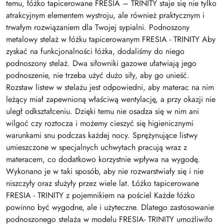
temu, łóżko tapicerowane FRESIA – TRINITY staje się nie tylko
atrakcyjnym elementem wystroju, ale również praktycznym i
trwałym rozwiązaniem dla Twojej sypialni. Podnoszony
metalowy stelaż w łóżku tapicerowanym FRESIA - TRINITY Aby
zyskać na funkcjonalności łóżka, dodaliśmy do niego
podnoszony stelaż. Dwa siłowniki gazowe ułatwiają jego
podnoszenie, nie trzeba użyć dużo siły, aby go unieść.
Rozstaw listew w stelażu jest odpowiedni, aby materac na nim
leżący miał zapewnioną właściwą wentylację, a przy okazji nie
uległ odkształceniu. Dzięki temu nie osadza się w nim ani
wilgoć czy roztocza i możemy cieszyć się higienicznymi
warunkami snu podczas każdej nocy. Sprężynujące listwy
umieszczone w specjalnych uchwytach pracują wraz z
materacem, co dodatkowo korzystnie wpływa na wygodę.
Wykonano je w taki sposób, aby nie rozwarstwiały się i nie
niszczyły oraz służyły przez wiele lat. Łóżko tapicerowane
FRESIA - TRINITY z pojemnikiem na pościel Każde łóżko
powinno być wygodne, ale i użyteczne. Dlatego zastosowanie
podnoszonego stelaża w modelu FRESIA- TRINITY umożliwiło