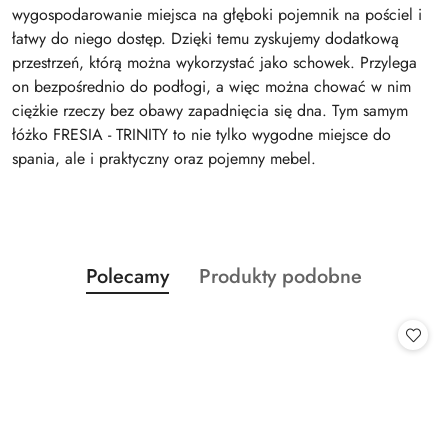
wygospodarowanie miejsca na głęboki pojemnik na pościel i
łatwy do niego dostęp. Dzięki temu zyskujemy dodatkową
przestrzeń, którą można wykorzystać jako schowek. Przylega
on bezpośrednio do podłogi, a więc można chować w nim
ciężkie rzeczy bez obawy zapadnięcia się dna. Tym samym
łóżko FRESIA - TRINITY to nie tylko wygodne miejsce do
spania, ale i praktyczny oraz pojemny mebel.
Produkty
Produkty
Polecamy
Produkty podobne
Pomiń karuzelę produktów
o
o
statusie:
statusie: