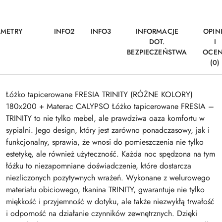
AMETRY
INFO2
INFO3
INFORMACJE
OPIN
DOT.
I
BEZPIECZEŃSTWA
OCE
(0)
Łóżko tapicerowane FRESIA TRINITY (RÓŻNE KOLORY)
180x200 + Materac CALYPSO Łóżko tapicerowane FRESIA –
TRINITY to nie tylko mebel, ale prawdziwa oaza komfortu w
sypialni. Jego design, który jest zarówno ponadczasowy, jak i
funkcjonalny, sprawia, że wnosi do pomieszczenia nie tylko
estetykę, ale również użyteczność. Każda noc spędzona na tym
łóżku to niezapomniane doświadczenie, które dostarcza
niezliczonych pozytywnych wrażeń. Wykonane z welurowego
materiału obiciowego, tkanina TRINITY, gwarantuje nie tylko
miękkość i przyjemność w dotyku, ale także niezwykłą trwałość
i odporność na działanie czynników zewnętrznych. Dzięki