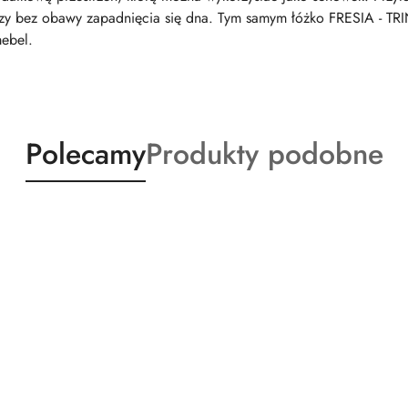
y bez obawy zapadnięcia się dna. Tym samym łóżko FRESIA - TRIN
mebel.
Produkty
Produkty
Polecamy
Produkty podobne
o
o
statusie:
statusie: