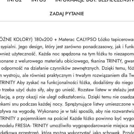
ZADAJ PYTANIE
RÓŻNE KOLORY) 180x200 + Materac CALYPSO Łóżko tapicerowane
ypialni. Jego design, który jest zarówno ponadczasowy, jak i funk
również użyteczność. Każda noc spędzona na tym łóżku to niezapom
onane z welurowego materiału obiciowego, tkanina TRINITY, gwara
 i odporność na działanie czynników zewnętrznych. Dzięki temu, 
tem wystroju, ale również praktycznym i trwałym rozwiązaniem dla T
TRINITY Aby zyskać na funkcjonalności łóżka, dodaliśmy do niego
 trzeba użyć dużo siły, aby go unieść. Rozstaw listew w stelażu j
cję, a przy okazji nie uległ odkształceniu. Dzięki temu nie osadza
nkami snu podczas każdej nocy. Sprężynujące listwy umieszczone 
ywa na wygodę. Wykonano je w taki sposób, aby nie rozwarstwiały 
- TRINITY z pojemnikiem na pościel Każde łóżko powinno być wygod
odelu FRESIA- TRINITY umożliwiło wygospodarowanie miejsca na g
odatkową przestrzeń, którą można wykorzystać jako schowek. Przy