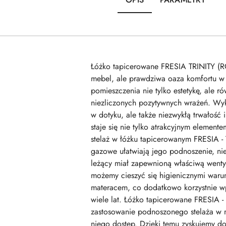
Łóżko tapicerowane FRESIA TRINITY (
mebel, ale prawdziwa oaza komfortu w s
pomieszczenia nie tylko estetykę, ale 
niezliczonych pozytywnych wrażeń. Wyk
w dotyku, ale także niezwykłą trwałość
staje się nie tylko atrakcyjnym elemen
stelaż w łóżku tapicerowanym FRESIA - 
gazowe ułatwiają jego podnoszenie, nie
leżący miał zapewnioną właściwą wentyla
możemy cieszyć się higienicznymi waru
materacem, co dodatkowo korzystnie wpł
wiele lat. Łóżko tapicerowane FRESIA 
zastosowanie podnoszonego stelaża w m
niego dostęp. Dzięki temu zyskujemy d