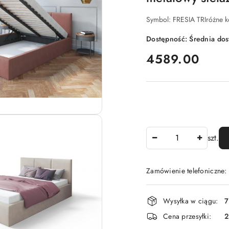
Symbol:
FRESIA TRIróżne 
Dostępność:
Średnia do
cena:
4589.00
Ilość
szt.
Zamówienie telefoniczne:
Dostępność
Wysyłka w ciągu:
7
i
Cena przesyłki:
dostawa