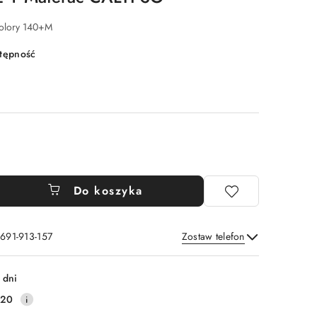
kolory 140+M
stępność
Do koszyka
 691-913-157
Zostaw telefon
Wyślij
 dni
220