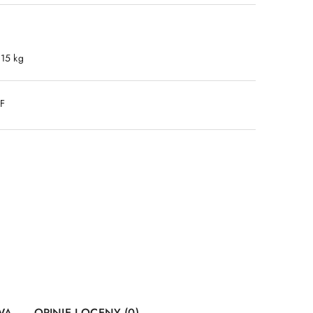
.15 kg
DF
WA
OPINIE I OCENY (0)