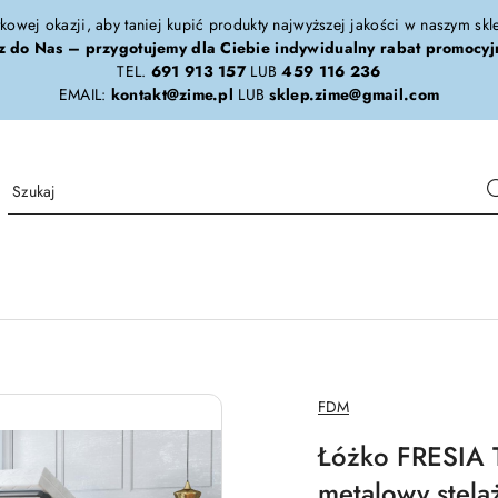
tkowej okazji, aby taniej kupić produkty najwyższej jakości w naszym sk
z do Nas – przygotujemy dla Ciebie indywidualny rabat promocyj
TEL.
691 913 157
LUB
459 116 236
EMAIL:
kontakt@zime.pl
LUB
sklep.zime@gmail.com
NAZWA
FDM
PRODUCENTA:
Łóżko FRESIA 
metalowy stel