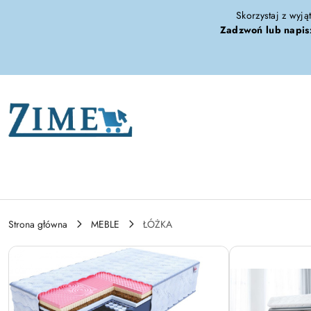
Przejdź do treści głównej
Przejdź do wyszukiwarki
Przejdź do moje konto
Przejdź do menu głównego
Przejdź do opisu produktu
Przejdź do stopki
Skorzystaj z wyją
Zadzwoń lub napis
Strona główna
MEBLE
ŁÓŻKA