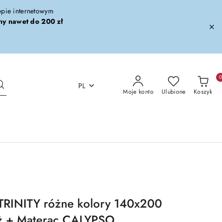
lepie internetowym
ny nawet do 200 zł
PL
Moje konto
Ulubione
Koszyk
TRINITY różne kolory 140x200
aż + Materac CALYPSO