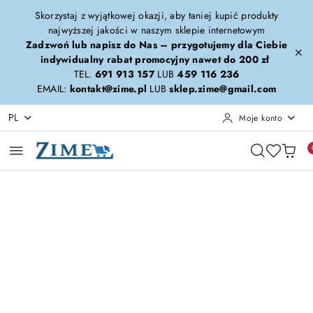
Przejdź do treści głównej
Przejdź do wyszukiwarki
Przejdź do moje konto
Przejdź do menu głównego
Przejdź do opisu produktu
Przejdź do stopki
Skorzystaj z wyjątkowej okazji, aby taniej kupić produkty
najwyższej jakości w naszym sklepie internetowym
Zadzwoń lub napisz do Nas – przygotujemy dla Ciebie
indywidualny rabat promocyjny nawet do 200 zł
TEL.
691 913 157
LUB
459 116 236
EMAIL:
kontakt@zime.pl
LUB
sklep.zime@gmail.com
PL
Moje konto