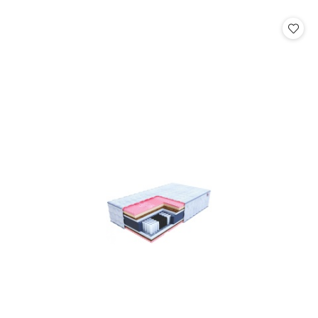
o
o
statusie:
statusie: