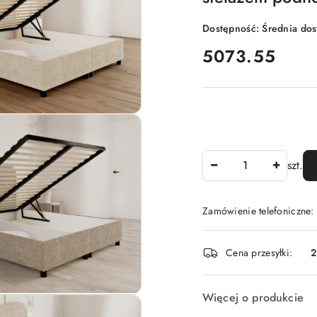
Dostępność:
Średnia do
cena:
5073.55
Ilość
szt.
Zamówienie telefoniczne:
Dostępność
Cena przesyłki:
2
i
dostawa
Więcej o produkcie