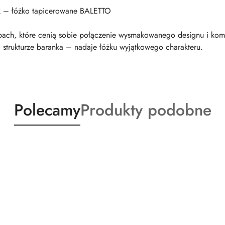
ok – łóżko tapicerowane BALETTO
ach, które cenią sobie połączenie wysmakowanego designu i kom
o strukturze baranka – nadaje łóżku wyjątkowego charakteru.
Produkty
Produkty
Polecamy
Produkty podobne
o
o
statusie:
statusie: