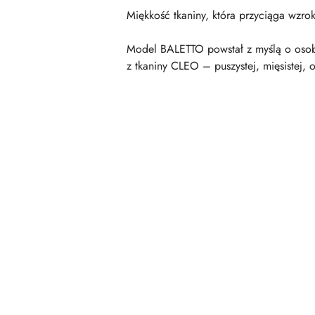
Miękkość tkaniny, która przyciąga wzr
Model BALETTO powstał z myślą o osob
z tkaniny CLEO – puszystej, mięsistej, 
Pomiń karuzelę produktów