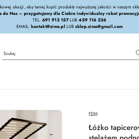
tkowej okazji, aby taniej kupić produkty najwyższej jakości w naszym sk
z do Nas – przygotujemy dla Ciebie indywidualny rabat promocyj
TEL.
691 913 157
LUB
459 116 236
EMAIL:
kontakt@zime.pl
LUB
sklep.zime@gmail.com
NAZWA
FDM
PRODUCENTA:
Łóżko tapicer
stelażem podno