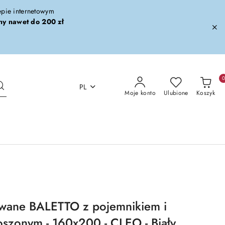
lepie internetowym
ny nawet do 200 zł
PL
Moje konto
Ulubione
Koszyk
owane BALETTO z pojemnikiem i
szonym - 160x200 - CLEO - Biały