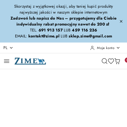
Przejdź do treści głównej
Przejdź do wyszukiwarki
Przejdź do moje konto
Przejdź do menu głównego
Przejdź do opisu produktu
Przejdź do stopki
Skorzystaj z wyjątkowej okazji, aby taniej kupić produkty
najwyższej jakości w naszym sklepie internetowym
Zadzwoń lub napisz do Nas – przygotujemy dla Ciebie
indywidualny rabat promocyjny nawet do 200 zł
TEL.
691 913 157
LUB
459 116 236
EMAIL:
kontakt@zime.pl
LUB
sklep.zime@gmail.com
PL
Moje konto