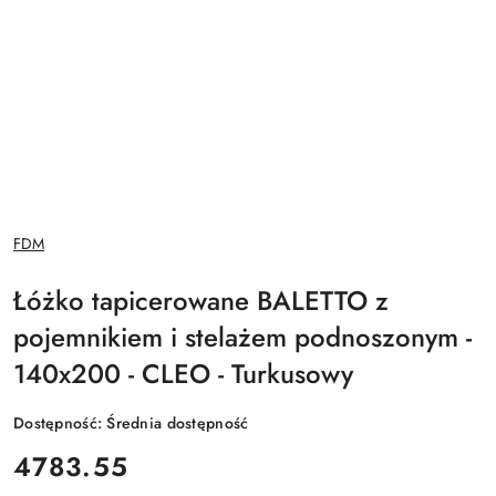
NAZWA
FDM
PRODUCENTA:
Łóżko tapicerowane BALETTO z
pojemnikiem i stelażem podnoszonym -
140x200 - CLEO - Turkusowy
Dostępność:
Średnia dostępność
cena:
4783.55