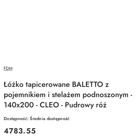
NAZWA
FDM
PRODUCENTA:
Łóżko tapicerowane BALETTO z
pojemnikiem i stelażem podnoszonym -
140x200 - CLEO - Pudrowy róż
Dostępność:
Średnia dostępność
cena:
4783.55