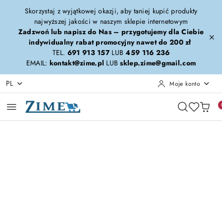
Przejdź do treści głównej
Przejdź do wyszukiwarki
Przejdź do moje konto
Przejdź do menu głównego
Przejdź do opisu produktu
Przejdź do stopki
Skorzystaj z wyjątkowej okazji, aby taniej kupić produkty
najwyższej jakości w naszym sklepie internetowym
Zadzwoń lub napisz do Nas – przygotujemy dla Ciebie
indywidualny rabat promocyjny nawet do 200 zł
TEL.
691 913 157
LUB
459 116 236
EMAIL:
kontakt@zime.pl
LUB
sklep.zime@gmail.com
PL
Moje konto