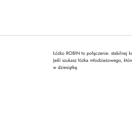
Łóżko ROBIN to połączenie: stabilnej k
Jeśli szukasz łóżka młodzieżowego, kt
w dziesiątkę.
Pomiń karuzelę produktów