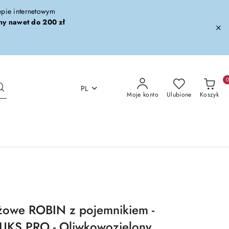
lepie internetowym
ny nawet do 200 zł
PL
Moje konto
Ulubione
Koszyk
żowe ROBIN z pojemnikiem -
UKS PRO - Oliwkowozielony