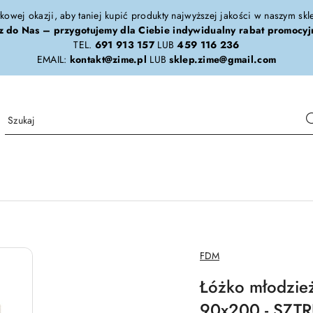
tkowej okazji, aby taniej kupić produkty najwyższej jakości w naszym sk
z do Nas – przygotujemy dla Ciebie indywidualny rabat promocyj
TEL.
691 913 157
LUB
459 116 236
EMAIL:
kontakt@zime.pl
LUB
sklep.zime@gmail.com
NAZWA
FDM
PRODUCENTA:
Łóżko młodzie
90x200 - SZTR