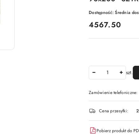
Dostępność:
Średnia do
cena:
4567.50
Ilość
szt.
Zamówienie telefoniczne:
Dostępność
Cena przesyłki:
2
i
dostawa
Pobierz produkt do P