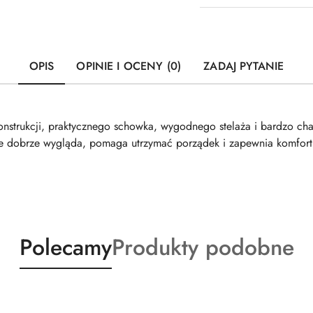
OPIS
OPINIE I OCENY (0)
ZADAJ PYTANIE
onstrukcji, praktycznego schowka, wygodnego stelaża i bardzo char
óre dobrze wygląda, pomaga utrzymać porządek i zapewnia komfort 
Produkty
Produkty
Polecamy
Produkty podobne
o
o
statusie:
statusie: