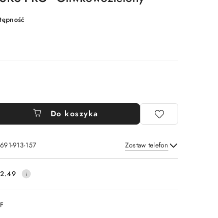
stępność
Do koszyka
 691-913-157
Zostaw telefon
Wyślij
2.49
DF