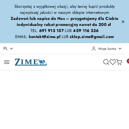
Przejdź do treści głównej
Przejdź do wyszukiwarki
Przejdź do moje konto
Przejdź do menu głównego
Przejdź do opisu produktu
Przejdź do stopki
Skorzystaj z wyjątkowej okazji, aby taniej kupić produkty
najwyższej jakości w naszym sklepie internetowym
Zadzwoń lub napisz do Nas – przygotujemy dla Ciebie
indywidualny rabat promocyjny nawet do 200 zł
TEL.
691 913 157
LUB
459 116 236
EMAIL:
kontakt@zime.pl
LUB
sklep.zime@gmail.com
PL
Moje konto