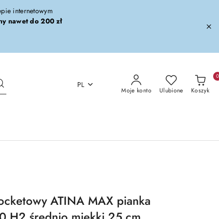
lepie internetowym
ny nawet do 200 zł
PL
Moje konto
Ulubione
Koszyk
pocketowy ATINA MAX pianka
0 H2 średnio miękki 25 cm