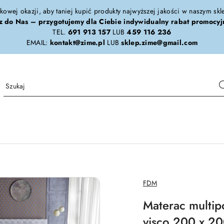
tkowej okazji, aby taniej kupić produkty najwyższej jakości w naszym sk
z do Nas – przygotujemy dla Ciebie indywidualny rabat promocyj
TEL.
691 913 157
LUB
459 116 236
EMAIL:
kontakt@zime.pl
LUB
sklep.zime@gmail.com
NAZWA
FDM
PRODUCENTA:
Materac multi
visco 200 x 20