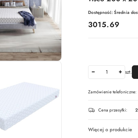
Dostępność:
Średnia do
cena:
3015.69
Ilość
szt.
Zamówienie telefoniczne:
Dostępność
Cena przesyłki:
2
i
dostawa
Więcej o produkcie