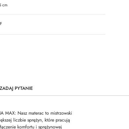
5 cm
DF
ZADAJ PYTANIE
NA MAX: Nasz materac to mistrzowski
kszej liczbie sprężyn, które pracują
ączenie komfortu i sprężynowej