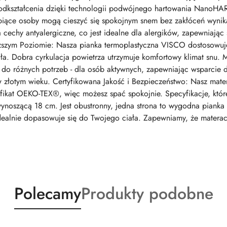
 odkształcenia dzięki technologii podwójnego hartowania NanoHARD
śpiące osoby mogą cieszyć się spokojnym snem bez zakłóceń wynik
cechy antyalergiczne, co jest idealne dla alergików, zapewniając 
ższym Poziomie: Nasza pianka termoplastyczna VISCO dostosowuje 
ła. Dobra cyrkulacja powietrza utrzymuje komfortowy klimat snu. 
o różnych potrzeb - dla osób aktywnych, zapewniając wsparcie dl
 złotym wieku. Certyfikowana Jakość i Bezpieczeństwo: Nasz mater
tyfikat OEKO-TEX®, więc możesz spać spokojnie. Specyfikacje, k
ynoszącą 18 cm. Jest obustronny, jedna strona to wygodna pianka 
dealnie dopasowuje się do Twojego ciała. Zapewniamy, że matera
Produkty
Produkty
Polecamy
Produkty podobne
o
o