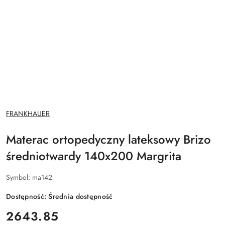
NAZWA
FRANKHAUER
PRODUCENTA:
Materac ortopedyczny lateksowy Brizo
średniotwardy 140x200 Margrita
Symbol:
ma142
Dostępność:
Średnia dostępność
cena:
2643.85