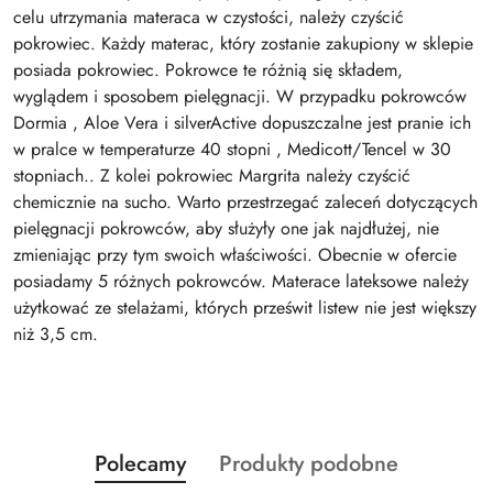
celu utrzymania materaca w czystości, należy czyścić
pokrowiec. Każdy materac, który zostanie zakupiony w sklepie
posiada pokrowiec. Pokrowce te różnią się składem,
wyglądem i sposobem pielęgnacji. W przypadku pokrowców
Dormia , Aloe Vera i silverActive dopuszczalne jest pranie ich
w pralce w temperaturze 40 stopni , Medicott/Tencel w 30
stopniach.. Z kolei pokrowiec Margrita należy czyścić
chemicznie na sucho. Warto przestrzegać zaleceń dotyczących
pielęgnacji pokrowców, aby służyły one jak najdłużej, nie
zmieniając przy tym swoich właściwości. Obecnie w ofercie
posiadamy 5 różnych pokrowców. Materace lateksowe należy
użytkować ze stelażami, których prześwit listew nie jest większy
niż 3,5 cm.
Produkty
Produkty
Polecamy
Produkty podobne
Pomiń karuzelę produktów
o
o