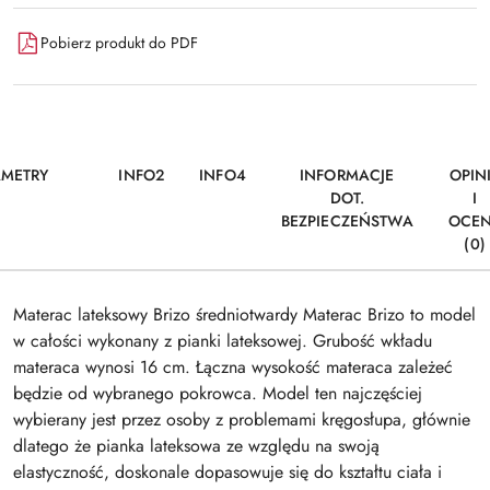
Pobierz produkt do PDF
AMETRY
INFO2
INFO4
INFORMACJE
OPIN
DOT.
I
BEZPIECZEŃSTWA
OCE
(0)
Materac lateksowy Brizo średniotwardy Materac Brizo to model
w całości wykonany z pianki lateksowej. Grubość wkładu
materaca wynosi 16 cm. Łączna wysokość materaca zależeć
będzie od wybranego pokrowca. Model ten najczęściej
wybierany jest przez osoby z problemami kręgosłupa, głównie
dlatego że pianka lateksowa ze względu na swoją
elastyczność, doskonale dopasowuje się do kształtu ciała i