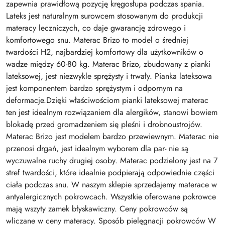
zapewnia prawidłową pozycję kręgosłupa podczas spania.
Lateks jest naturalnym surowcem stosowanym do produkcji
materacy leczniczych, co daje gwarancję zdrowego i
komfortowego snu. Materac Brizo to model o średniej
twardości H2, najbardziej komfortowy dla użytkowników o
wadze między 60-80 kg. Materac Brizo, zbudowany z pianki
lateksowej, jest niezwykle sprężysty i trwały. Pianka lateksowa
jest komponentem bardzo sprężystym i odpornym na
deformacje.Dzięki właściwościom pianki lateksowej materac
ten jest idealnym rozwiązaniem dla alergików, stanowi bowiem
blokadę przed gromadzeniem się pleśni i drobnoustrojów.
Materac Brizo jest modelem bardzo przewiewnym. Materac nie
przenosi drgań, jest idealnym wyborem dla par- nie są
wyczuwalne ruchy drugiej osoby. Materac podzielony jest na 7
stref twardości, które idealnie podpierają odpowiednie części
ciała podczas snu. W naszym sklepie sprzedajemy materace w
antyalergicznych pokrowcach. Wszystkie oferowane pokrowce
mają wszyty zamek błyskawiczny. Ceny pokrowców są
wliczane w ceny materacy. Sposób pielęgnacji pokrowców W