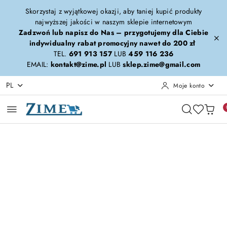
Przejdź do treści głównej
Przejdź do wyszukiwarki
Przejdź do moje konto
Przejdź do menu głównego
Przejdź do opisu produktu
Przejdź do stopki
Skorzystaj z wyjątkowej okazji, aby taniej kupić produkty
najwyższej jakości w naszym sklepie internetowym
Zadzwoń lub napisz do Nas – przygotujemy dla Ciebie
indywidualny rabat promocyjny nawet do 200 zł
TEL.
691 913 157
LUB
459 116 236
EMAIL:
kontakt@zime.pl
LUB
sklep.zime@gmail.com
PL
Moje konto