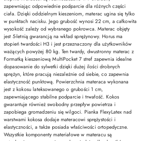
zapewniając odpowiednie podparcie dla różnych części
ciała. Dzięki oddzielnym kieszeniom, materac ugina się tylko
w punktach nacisku. Jego grubość wynosi 22 cm, a całkowita
wysokość zależy od wybranego pokrowca. Materac objęty
jest 5-letnią gwarancją na wkład sprężynowy. Horus ma
stopień twardości H3 i jest przeznaczony dla użytkowników
ważących powyżej 80 kg. Ten twardy, dwustronny materac z
Formatką kieszeniową MultiPocket 7 stref zapewnia idealne
dopasowanie do sylwetki dzięki dużej ilości drobnych
sprężyn, które pracują niezależnie od siebie, co zapewnia
elastyczność punktową. Powierzchnia materaca wykonana
jest z kokosu lateksowanego o grubości 1 cm,
zapewniającego stabilne podparcie i trwałość. Kokos
gwarantuje również swobodny przepływ powietrza i
zapobiega gromadzeniu się wilgoci. Pianka FlexyLatex nad
warstwami kokosa dodaje materacowi sprężystości i
elastyczności, a także posiada właściwości ortopedyczne.
Wszystkie komponenty materiałowe w materacu są