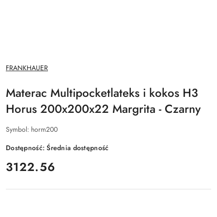
NAZWA
FRANKHAUER
PRODUCENTA:
Materac Multipocketlateks i kokos H3
Horus 200x200x22 Margrita - Czarny
Symbol:
horm200
Dostępność:
Średnia dostępność
cena:
3122.56