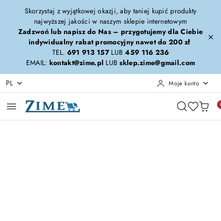
Przejdź do treści głównej
Przejdź do wyszukiwarki
Przejdź do moje konto
Przejdź do menu głównego
Przejdź do opisu produktu
Przejdź do stopki
Skorzystaj z wyjątkowej okazji, aby taniej kupić produkty
najwyższej jakości w naszym sklepie internetowym
Zadzwoń lub napisz do Nas – przygotujemy dla Ciebie
indywidualny rabat promocyjny nawet do 200 zł
TEL.
691 913 157
LUB
459 116 236
EMAIL:
kontakt@zime.pl
LUB
sklep.zime@gmail.com
PL
Moje konto