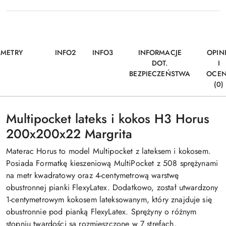
AMETRY
INFO2
INFO3
INFORMACJE
OPIN
DOT.
I
BEZPIECZEŃSTWA
OCE
(0)
Multipocket lateks i kokos H3 Horus
200x200x22 Margrita
Materac Horus to model Multipocket z lateksem i kokosem.
Posiada Formatkę kieszeniową MultiPocket z 508 sprężynami
na metr kwadratowy oraz 4-centymetrową warstwę
obustronnej pianki FlexyLatex. Dodatkowo, został utwardzony
1-centymetrowym kokosem lateksowanym, który znajduje się
obustronnie pod pianką FlexyLatex. Sprężyny o różnym
stopniu twardości są rozmieszczone w 7 strefach,