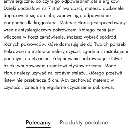
antyalergiczne, co czyni go odpowiednim dla alergików.
Dzięki podziałowi na 7 stref twardości, materac doskonale
dopasowuje się do ciała, zapewniając odpowiednie
podparcie dla kręgosłupa. Materac Horus jest sprzedawany
wraz z antyalergicznym pokrowcem, którego cena jest
wliczona w koszt zamówienia. Możesz wybrać spośród
różnych pokrowców, które dostosują się do Twoich potrzeb.
Pokrowce na materace należy czyścić zgodnie z instrukcjami
podanymi na etykiecie. Zdejmowanie pokrowca jest łatwe
dzięki wbudowanemu zamkowi błyskawicznemu. Model
Horus należy używać na prostym stelażu, którego prześwit
listew nie przekracza 5 cm. Aby zachować materac w
czystości, zaleca się regularne czyszczenie pokrowca.
Produkty
Produkty
Polecamy
Produkty podobne
Pomiń karuzelę produktów
o
o