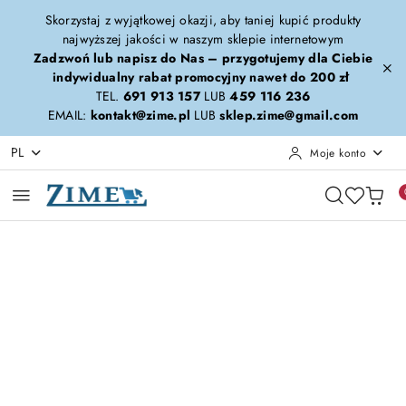
Przejdź do treści głównej
Przejdź do wyszukiwarki
Przejdź do moje konto
Przejdź do menu głównego
Przejdź do opisu produktu
Przejdź do stopki
Skorzystaj z wyjątkowej okazji, aby taniej kupić produkty
najwyższej jakości w naszym sklepie internetowym
Zadzwoń lub napisz do Nas – przygotujemy dla Ciebie
indywidualny rabat promocyjny nawet do 200 zł
TEL.
691 913 157
LUB
459 116 236
EMAIL:
kontakt@zime.pl
LUB
sklep.zime@gmail.com
PL
Moje konto