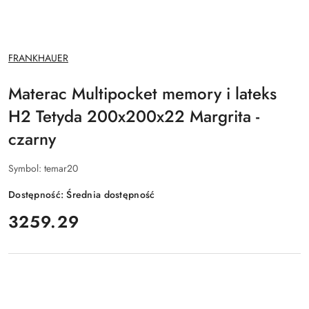
NAZWA
FRANKHAUER
PRODUCENTA:
Materac Multipocket memory i lateks
H2 Tetyda 200x200x22 Margrita -
czarny
Symbol:
temar20
Dostępność:
Średnia dostępność
cena:
3259.29