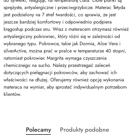
do sylwetki, reagując na temperaturę ciała. Obie pianki są
sprężyste, antyalergiczne i przeciwgrzybicze. Materac Tetyda
jest podzielony na 7 stref twardości, co sprawia, że jest
jeszcze bardziej komfortowy i odpowiednio podpiera
kręgosłup podczas snu. Wraz z materacem otrzymasz również
antyalergiczny pokrowiec, który różni się w zależności od
wybranego typu. Pokrowce, takie jak Dormia, Aloe Vera i
silverActive, można prać w pralce w temperaturze 40 stopni,
natomiast pokrowiec Margrita wymaga czyszczenia
chemicznego na sucho. Należy przestrzegać zaleceń
dotyczących pielęgnacji pokrowców, aby zachować ich
właściwości na dłużej. Oferujemy również opcję wykonania
materaca na wymiar, aby sprostać indywidualnym potrzebom
klientów.
Produkty
Produkty
Polecamy
Produkty podobne
Pomiń karuzelę produktów