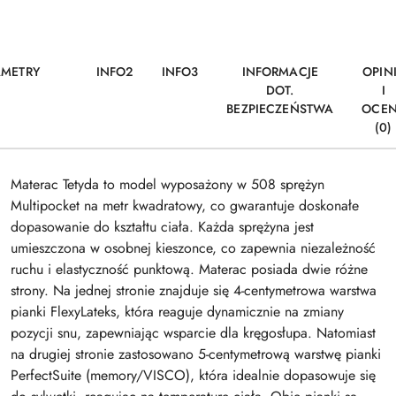
AMETRY
INFO2
INFO3
INFORMACJE
OPIN
DOT.
I
BEZPIECZEŃSTWA
OCE
(0)
Materac Tetyda to model wyposażony w 508 sprężyn
Multipocket na metr kwadratowy, co gwarantuje doskonałe
dopasowanie do kształtu ciała. Każda sprężyna jest
umieszczona w osobnej kieszonce, co zapewnia niezależność
ruchu i elastyczność punktową. Materac posiada dwie różne
strony. Na jednej stronie znajduje się 4-centymetrowa warstwa
pianki FlexyLateks, która reaguje dynamicznie na zmiany
pozycji snu, zapewniając wsparcie dla kręgosłupa. Natomiast
na drugiej stronie zastosowano 5-centymetrową warstwę pianki
PerfectSuite (memory/VISCO), która idealnie dopasowuje się