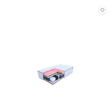
o
o
statusie:
statusie: