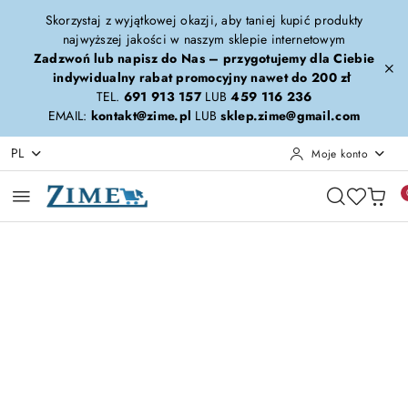
Przejdź do treści głównej
Przejdź do wyszukiwarki
Przejdź do moje konto
Przejdź do menu głównego
Przejdź do opisu produktu
Przejdź do stopki
Skorzystaj z wyjątkowej okazji, aby taniej kupić produkty
najwyższej jakości w naszym sklepie internetowym
Zadzwoń lub napisz do Nas – przygotujemy dla Ciebie
indywidualny rabat promocyjny nawet do 200 zł
TEL.
691 913 157
LUB
459 116 236
EMAIL:
kontakt@zime.pl
LUB
sklep.zime@gmail.com
PL
Moje konto