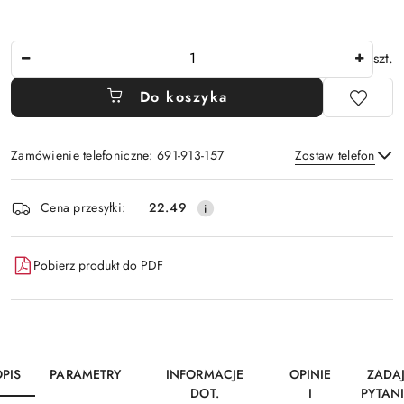
Ilość
szt.
Do koszyka
Zamówienie telefoniczne: 691-913-157
Zostaw telefon
Dostępność
Cena przesyłki:
22.49
i
Wyślij
dostawa
Pobierz produkt do PDF
PIS
PARAMETRY
INFORMACJE
OPINIE
ZADA
DOT.
I
PYTAN