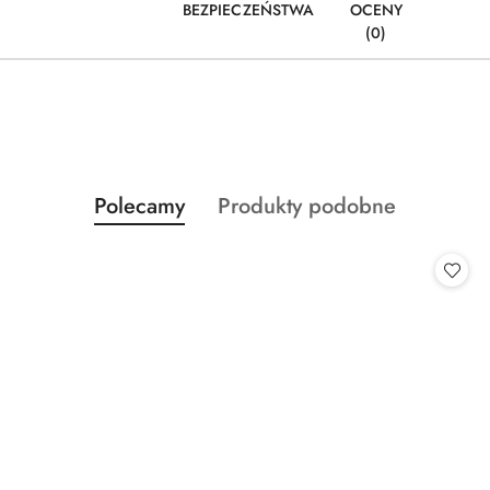
BEZPIECZEŃSTWA
OCENY
(0)
Produkty
Produkty
Polecamy
Produkty podobne
Pomiń karuzelę produktów
o
o
statusie:
statusie: