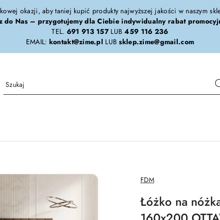
tkowej okazji, aby taniej kupić produkty najwyższej jakości w naszym sk
z do Nas – przygotujemy dla Ciebie indywidualny rabat promocyj
TEL.
691 913 157
LUB
459 116 236
EMAIL:
kontakt@zime.pl
LUB
sklep.zime@gmail.com
NAZWA
FDM
PRODUCENTA:
Łóżko na nóżk
160x200 OTTA