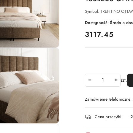
Symbol:
TRENTINO OTTA
Dostępność:
Średnia do
cena:
3117.45
Ilość
szt.
Zamówienie telefoniczne:
Dostępność
Cena przesyłki:
2
i
dostawa