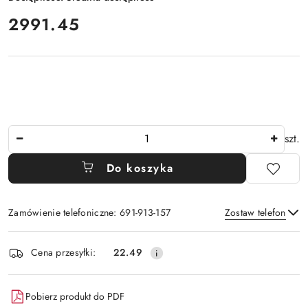
cena:
2991.45
Ilość
szt.
Do koszyka
Zamówienie telefoniczne: 691-913-157
Zostaw telefon
Dostępność
Cena przesyłki:
22.49
i
Wyślij
dostawa
Pobierz produkt do PDF