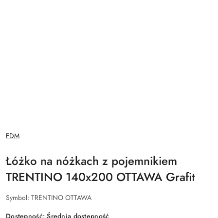
NAZWA
FDM
PRODUCENTA:
Łóżko na nóżkach z pojemnikiem
TRENTINO 140x200 OTTAWA Grafit
Symbol:
TRENTINO OTTAWA
Dostępność:
Średnia dostępność