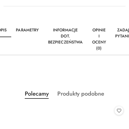
PIS
PARAMETRY
INFORMACJE
OPINIE
ZADA
DOT.
I
PYTAN
BEZPIECZEŃSTWA
OCENY
(0)
Produkty
Produkty
Polecamy
Produkty podobne
Pomiń karuzelę produktów
o
o
statusie:
statusie: