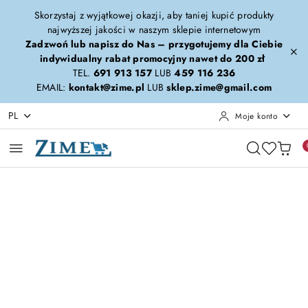
Przejdź do treści głównej
Przejdź do wyszukiwarki
Przejdź do moje konto
Przejdź do menu głównego
Przejdź do opisu produktu
Przejdź do stopki
Skorzystaj z wyjątkowej okazji, aby taniej kupić produkty
najwyższej jakości w naszym sklepie internetowym
Zadzwoń lub napisz do Nas – przygotujemy dla Ciebie
indywidualny rabat promocyjny nawet do 200 zł
TEL.
691 913 157
LUB
459 116 236
EMAIL:
kontakt@zime.pl
LUB
sklep.zime@gmail.com
PL
Moje konto