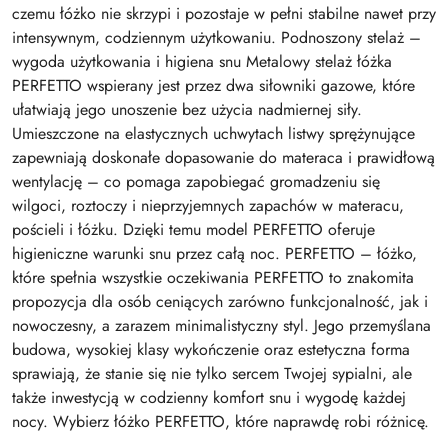
czemu łóżko nie skrzypi i pozostaje w pełni stabilne nawet przy
intensywnym, codziennym użytkowaniu. Podnoszony stelaż –
wygoda użytkowania i higiena snu Metalowy stelaż łóżka
PERFETTO wspierany jest przez dwa siłowniki gazowe, które
ułatwiają jego unoszenie bez użycia nadmiernej siły.
Umieszczone na elastycznych uchwytach listwy sprężynujące
zapewniają doskonałe dopasowanie do materaca i prawidłową
wentylację – co pomaga zapobiegać gromadzeniu się
wilgoci, roztoczy i nieprzyjemnych zapachów w materacu,
pościeli i łóżku. Dzięki temu model PERFETTO oferuje
higieniczne warunki snu przez całą noc. PERFETTO – łóżko,
które spełnia wszystkie oczekiwania PERFETTO to znakomita
propozycja dla osób ceniących zarówno funkcjonalność, jak i
nowoczesny, a zarazem minimalistyczny styl. Jego przemyślana
budowa, wysokiej klasy wykończenie oraz estetyczna forma
sprawiają, że stanie się nie tylko sercem Twojej sypialni, ale
także inwestycją w codzienny komfort snu i wygodę każdej
nocy. Wybierz łóżko PERFETTO, które naprawdę robi różnicę.