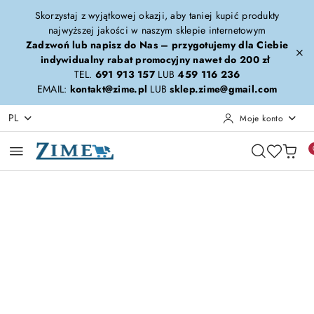
Przejdź do treści głównej
Przejdź do wyszukiwarki
Przejdź do moje konto
Przejdź do menu głównego
Przejdź do opisu produktu
Przejdź do stopki
Skorzystaj z wyjątkowej okazji, aby taniej kupić produkty
najwyższej jakości w naszym sklepie internetowym
Zadzwoń lub napisz do Nas – przygotujemy dla Ciebie
indywidualny rabat promocyjny nawet do 200 zł
TEL.
691 913 157
LUB
459 116 236
EMAIL:
kontakt@zime.pl
LUB
sklep.zime@gmail.com
PL
Moje konto