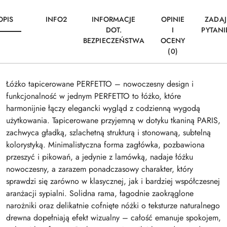
OPIS
INFO2
INFORMACJE
OPINIE
ZADAJ
DOT.
I
PYTANI
BEZPIECZEŃSTWA
OCENY
(0)
Łóżko tapicerowane PERFETTO – nowoczesny design i
funkcjonalność w jednym PERFETTO to łóżko, które
harmonijnie łączy elegancki wygląd z codzienną wygodą
użytkowania. Tapicerowane przyjemną w dotyku tkaniną PARIS,
zachwyca gładką, szlachetną strukturą i stonowaną, subtelną
kolorystyką. Minimalistyczna forma zagłówka, pozbawiona
przeszyć i pikowań, a jedynie z lamówką, nadaje łóżku
nowoczesny, a zarazem ponadczasowy charakter, który
sprawdzi się zarówno w klasycznej, jak i bardziej współczesnej
aranżacji sypialni. Solidna rama, łagodnie zaokrąglone
narożniki oraz delikatnie cofnięte nóżki o teksturze naturalnego
drewna dopełniają efekt wizualny – całość emanuje spokojem,