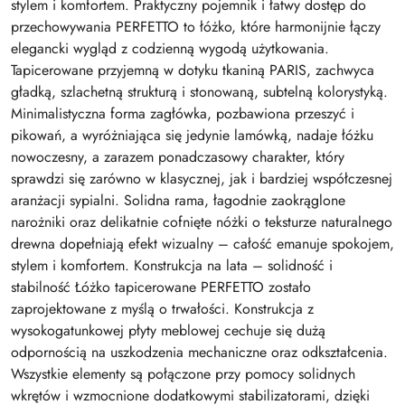
stylem i komfortem. Praktyczny pojemnik i łatwy dostęp do
przechowywania PERFETTO to łóżko, które harmonijnie łączy
elegancki wygląd z codzienną wygodą użytkowania.
Tapicerowane przyjemną w dotyku tkaniną PARIS, zachwyca
gładką, szlachetną strukturą i stonowaną, subtelną kolorystyką.
Minimalistyczna forma zagłówka, pozbawiona przeszyć i
pikowań, a wyróżniająca się jedynie lamówką, nadaje łóżku
nowoczesny, a zarazem ponadczasowy charakter, który
sprawdzi się zarówno w klasycznej, jak i bardziej współczesnej
aranżacji sypialni. Solidna rama, łagodnie zaokrąglone
narożniki oraz delikatnie cofnięte nóżki o teksturze naturalnego
drewna dopełniają efekt wizualny – całość emanuje spokojem,
stylem i komfortem. Konstrukcja na lata – solidność i
stabilność Łóżko tapicerowane PERFETTO zostało
zaprojektowane z myślą o trwałości. Konstrukcja z
wysokogatunkowej płyty meblowej cechuje się dużą
odpornością na uszkodzenia mechaniczne oraz odkształcenia.
Wszystkie elementy są połączone przy pomocy solidnych
wkrętów i wzmocnione dodatkowymi stabilizatorami, dzięki