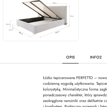
OPIS
INFO2
Łóżko tapicerowane PERFETTO – nowocze
codzienną wygodą użytkowania. Tapicer
kolorystyką. Minimalistyczna forma za
ponadczasowy charakter, który sprawdzi 
zaokrąglone narożniki oraz delikatnie 
i komfortem. Praktyczny pojemnik i ła