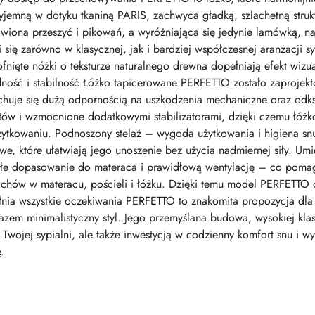
emną w dotyku tkaniną PARIS, zachwyca gładką, szlachetną struktu
wiona przeszyć i pikowań, a wyróżniająca się jedynie lamówką, n
się zarówno w klasycznej, jak i bardziej współczesnej aranżacji s
cofnięte nóżki o teksturze naturalnego drewna dopełniają efekt wiz
idność i stabilność Łóżko tapicerowane PERFETTO zostało zaprojekt
huje się dużą odpornością na uszkodzenia mechaniczne oraz odksz
w i wzmocnione dodatkowymi stabilizatorami, dzięki czemu łóżko n
ytkowaniu. Podnoszony stelaż – wygoda użytkowania i higiena sn
owe, które ułatwiają jego unoszenie bez użycia nadmiernej siły. U
nałe dopasowanie do materaca i prawidłową wentylację – co pom
achów w materacu, pościeli i łóżku. Dzięki temu model PERFETTO o
łnia wszystkie oczekiwania PERFETTO to znakomita propozycja dl
razem minimalistyczny styl. Jego przemyślana budowa, wysokiej kla
em Twojej sypialni, ale także inwestycją w codzienny komfort snu i
.