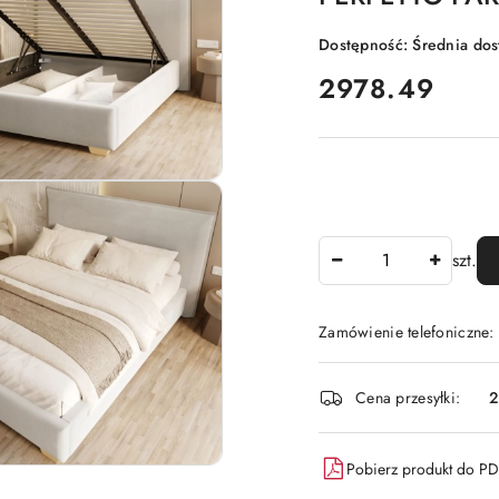
Dostępność:
Średnia do
cena:
2978.49
Ilość
szt.
Zamówienie telefoniczne:
Dostępność
Cena przesyłki:
2
i
dostawa
Pobierz produkt do P