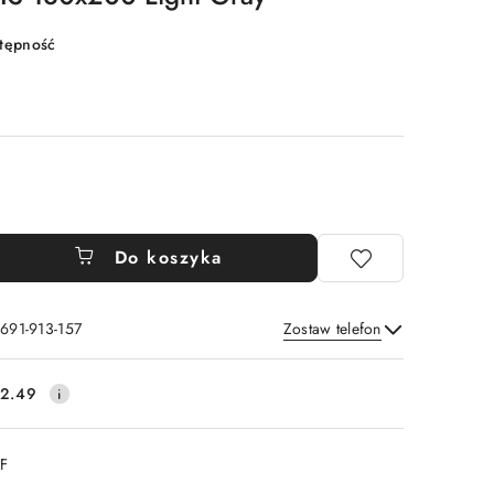
stępność
Do koszyka
 691-913-157
Zostaw telefon
Wyślij
2.49
DF