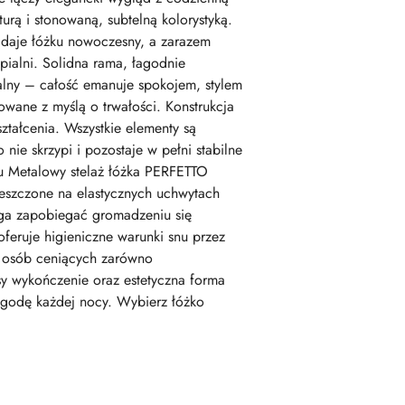
rą i stonowaną, subtelną kolorystyką.
adaje łóżku nowoczesny, a zarazem
ypialni. Solidna rama, łagodnie
ualny – całość emanuje spokojem, stylem
owane z myślą o trwałości. Konstrukcja
tałcenia. Wszystkie elementy są
ie skrzypi i pozostaje w pełni stabilne
u Metalowy stelaż łóżka PERFETTO
mieszczone na elastycznych uchwytach
aga zapobiegać gromadzeniu się
feruje higieniczne warunki snu przez
a osób ceniących zarówno
sy wykończenie oraz estetyczna forma
 wygodę każdej nocy. Wybierz łóżko