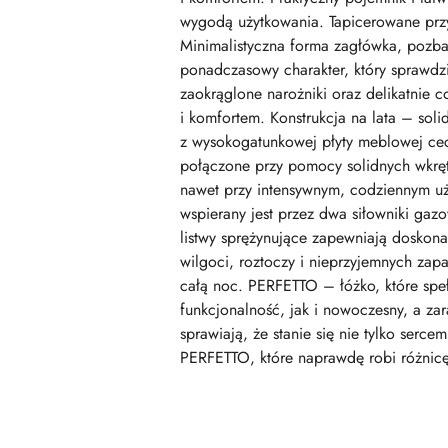
wygodą użytkowania. Tapicerowane przyj
Minimalistyczna forma zagłówka, pozba
ponadczasowy charakter, który sprawdzi 
zaokrąglone narożniki oraz delikatnie 
i komfortem. Konstrukcja na lata – sol
z wysokogatunkowej płyty meblowej cec
połączone przy pomocy solidnych wkrętó
nawet przy intensywnym, codziennym uż
wspierany jest przez dwa siłowniki gaz
listwy sprężynujące zapewniają dosko
wilgoci, roztoczy i nieprzyjemnych zap
całą noc. PERFETTO – łóżko, które spe
funkcjonalność, jak i nowoczesny, a za
sprawiają, że stanie się nie tylko serc
PERFETTO, które naprawdę robi różnicę