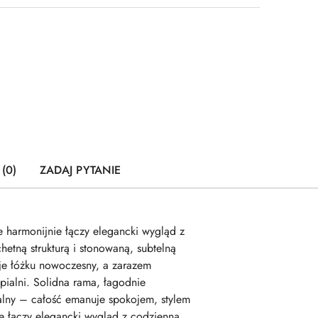
(0)
ZADAJ PYTANIE
harmonijnie łączy elegancki wygląd z
tną strukturą i stonowaną, subtelną
aje łóżku nowoczesny, a zarazem
ypialni. Solidna rama, łagodnie
ualny – całość emanuje spokojem, stylem
e łączy elegancki wygląd z codzienną