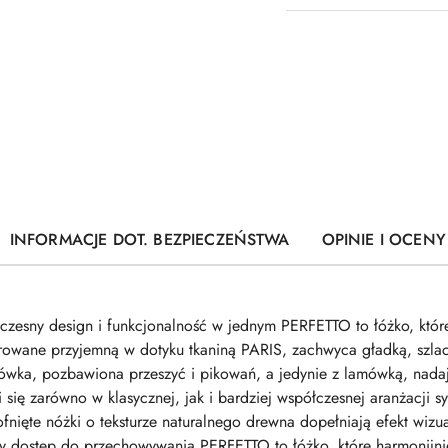
INFORMACJE DOT. BEZPIECZEŃSTWA
OPINIE I OCENY 
sny design i funkcjonalność w jednym PERFETTO to łóżko, które 
owane przyjemną w dotyku tkaniną PARIS, zachwyca gładką, szlache
główka, pozbawiona przeszyć i pikowań, a jedynie z lamówką, nad
się zarówno w klasycznej, jak i bardziej współczesnej aranżacji s
cofnięte nóżki o teksturze naturalnego drewna dopełniają efekt wiz
twy dostęp do przechowywania PERFETTO to łóżko, które harmonijni