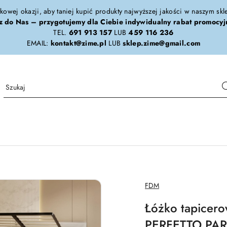
tkowej okazji, aby taniej kupić produkty najwyższej jakości w naszym sk
z do Nas – przygotujemy dla Ciebie indywidualny rabat promocyj
TEL.
691 913 157
LUB
459 116 236
EMAIL:
kontakt@zime.pl
LUB
sklep.zime@gmail.com
NAZWA
FDM
PRODUCENTA:
Łóżko tapicero
PERFETTO PARI