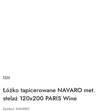
NAZWA
FDM
PRODUCENTA:
Łóżko tapicerowane NAVARO met.
stelaż 120x200 PARIS Wine
Symbol:
NAVARO