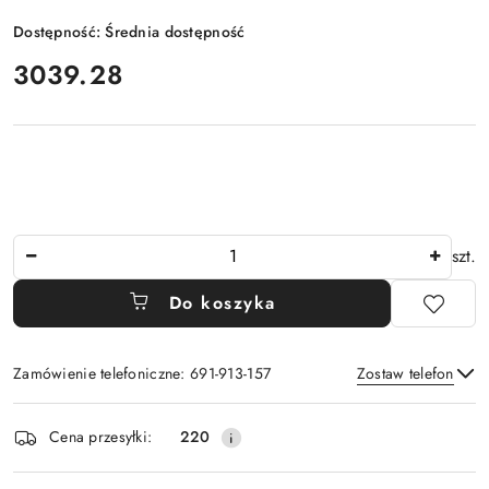
Dostępność:
Średnia dostępność
cena:
3039.28
Ilość
szt.
Do koszyka
Zamówienie telefoniczne: 691-913-157
Zostaw telefon
Dostępność
Cena przesyłki:
220
i
Wyślij
dostawa