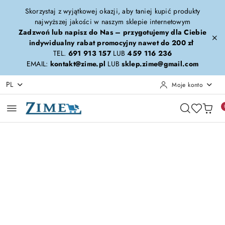
Przejdź do treści głównej
Przejdź do wyszukiwarki
Przejdź do moje konto
Przejdź do menu głównego
Przejdź do opisu produktu
Przejdź do stopki
Skorzystaj z wyjątkowej okazji, aby taniej kupić produkty
najwyższej jakości w naszym sklepie internetowym
Zadzwoń lub napisz do Nas – przygotujemy dla Ciebie
indywidualny rabat promocyjny nawet do 200 zł
TEL.
691 913 157
LUB
459 116 236
EMAIL:
kontakt@zime.pl
LUB
sklep.zime@gmail.com
PL
Moje konto