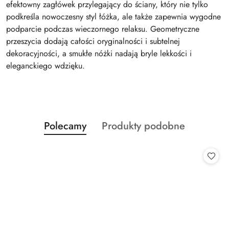
efektowny zagłówek przylegający do ściany, który nie tylko
podkreśla nowoczesny styl łóżka, ale także zapewnia wygodne
podparcie podczas wieczornego relaksu. Geometryczne
przeszycia dodają całości oryginalności i subtelnej
dekoracyjności, a smukłe nóżki nadają bryle lekkości i
eleganckiego wdzięku.
Produkty
Produkty
Polecamy
Produkty podobne
Pomiń karuzelę produktów
o
o
statusie:
statusie: