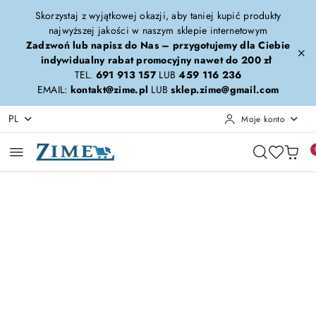
Przejdź do treści głównej
Przejdź do wyszukiwarki
Przejdź do moje konto
Przejdź do menu głównego
Przejdź do opisu produktu
Przejdź do stopki
Skorzystaj z wyjątkowej okazji, aby taniej kupić produkty
najwyższej jakości w naszym sklepie internetowym
Zadzwoń lub napisz do Nas – przygotujemy dla Ciebie
indywidualny rabat promocyjny nawet do 200 zł
TEL.
691 913 157
LUB
459 116 236
EMAIL:
kontakt@zime.pl
LUB
sklep.zime@gmail.com
PL
Moje konto