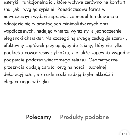
estetyki i funkcjonalności, które wpływa zarówno na komfort
snu, jak i wygląd sypialni. Ponadczasowa forma w
nowoczesnym wydaniu sprawia, że model ten doskonale
odnajdzie się w aranżacjach minimalistycznych oraz
współczesnych, nadając wnętrzu wyrazisty, a jednocześnie
elegancki charakter. Na szczególną uwagę zasługuje szeroki,
efektowny zagłówek przylegający do ściany, który nie tylko
podkreśla nowoczesny styl łóżka, ale także zapewnia wygodne
podparcie podczas wieczornego relaksu. Geometryczne
przeszycia dodają całości oryginalności i subtelnej
dekoracyjności, a smukłe nóżki nadają bryle lekkości i
eleganckiego wdzięku.
Produkty
Produkty
Polecamy
Produkty podobne
Pomiń karuzelę produktów
o
o
statusie:
statusie: