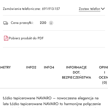
Zamówienie telefoniczne: 691-913-157
Zostaw telefon
Dostępność
Cena przesyłki:
220
i
Wyślij
dostawa
Pobierz produkt do PDF
AMETRY
INFO2
INFO4
INFORMACJE
OPIN
DOT.
I
BEZPIECZEŃSTWA
OCE
(0)
Łóżko tapicerowane NAVARO – nowoczesna elegancja na
lata Łóżko tapicerowane NAVARO to harmonijne połączenie