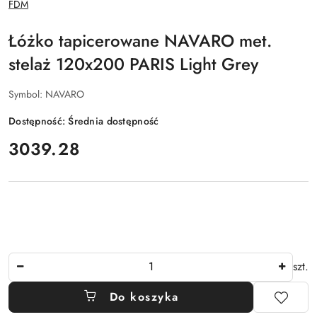
FDM
PRODUCENTA:
Łóżko tapicerowane NAVARO met.
stelaż 120x200 PARIS Light Grey
Symbol:
NAVARO
Dostępność:
Średnia dostępność
cena:
3039.28
Ilość
szt.
Do koszyka