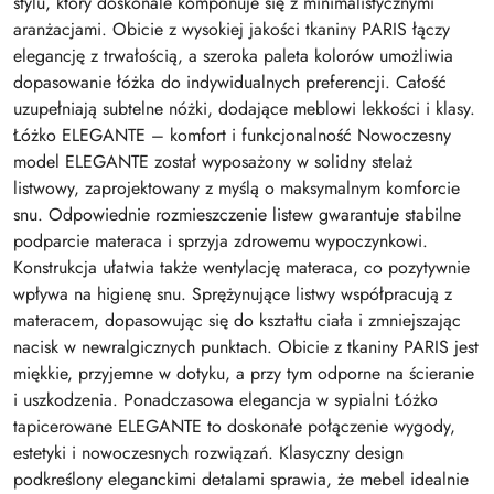
stylu, który doskonale komponuje się z minimalistycznymi
aranżacjami. Obicie z wysokiej jakości tkaniny PARIS łączy
elegancję z trwałością, a szeroka paleta kolorów umożliwia
dopasowanie łóżka do indywidualnych preferencji. Całość
uzupełniają subtelne nóżki, dodające meblowi lekkości i klasy.
Łóżko ELEGANTE – komfort i funkcjonalność Nowoczesny
model ELEGANTE został wyposażony w solidny stelaż
listwowy, zaprojektowany z myślą o maksymalnym komforcie
snu. Odpowiednie rozmieszczenie listew gwarantuje stabilne
podparcie materaca i sprzyja zdrowemu wypoczynkowi.
Konstrukcja ułatwia także wentylację materaca, co pozytywnie
wpływa na higienę snu. Sprężynujące listwy współpracują z
materacem, dopasowując się do kształtu ciała i zmniejszając
nacisk w newralgicznych punktach. Obicie z tkaniny PARIS jest
miękkie, przyjemne w dotyku, a przy tym odporne na ścieranie
i uszkodzenia. Ponadczasowa elegancja w sypialni Łóżko
tapicerowane ELEGANTE to doskonałe połączenie wygody,
estetyki i nowoczesnych rozwiązań. Klasyczny design
podkreślony eleganckimi detalami sprawia, że mebel idealnie