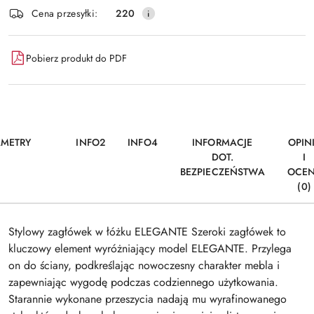
Dostępność
Cena przesyłki:
220
i
Wyślij
dostawa
Pobierz produkt do PDF
AMETRY
INFO2
INFO4
INFORMACJE
OPIN
DOT.
I
BEZPIECZEŃSTWA
OCE
(0)
Stylowy zagłówek w łóżku ELEGANTE Szeroki zagłówek to
kluczowy element wyróżniający model ELEGANTE. Przylega
on do ściany, podkreślając nowoczesny charakter mebla i
zapewniając wygodę podczas codziennego użytkowania.
Starannie wykonane przeszycia nadają mu wyrafinowanego