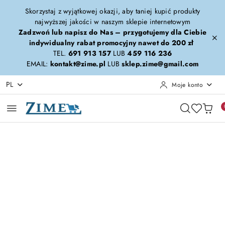
Przejdź do treści głównej
Przejdź do wyszukiwarki
Przejdź do moje konto
Przejdź do menu głównego
Przejdź do opisu produktu
Przejdź do stopki
Skorzystaj z wyjątkowej okazji, aby taniej kupić produkty
najwyższej jakości w naszym sklepie internetowym
Zadzwoń lub napisz do Nas – przygotujemy dla Ciebie
indywidualny rabat promocyjny nawet do 200 zł
TEL.
691 913 157
LUB
459 116 236
EMAIL:
kontakt@zime.pl
LUB
sklep.zime@gmail.com
PL
Moje konto