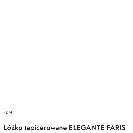
NAZWA
FDM
PRODUCENTA:
Łóżko tapicerowane ELEGANTE PARIS