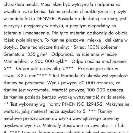
charakteru mebla. Musi także być wytrzymała i odporna na
wszelkie uszkodzenia. Takimi cechami charakteryzuje się użyty
w modelu łóżka DENVER. Posiada on delikatną strukturę, jest
puszysty i przyjemny w dotyku, a przy tym niepodatny na
ścieranie i mechacenie. Trinity to materiał doskonały do obicia
łóżek sypialnianych. To tkanina pluszowa, miękka i delikatna w
dotyku. Dane techniczne tkaniny: • Skład: 100% poliester •
Gramatura: 355 g/m² • Odporność na ścieranie w teście
Martindale’a: > 200 000 cykli* • Odporność na mechacenie:
5** • Odporność na światło: 5*** • Przesunięcie nitek w
szwie: 3-3,5 mm**** * Test Martindale’a określa wytrzymałość
tkaniny na przetarcie. Wynik powyżej 50 000 oznacza, że
tkanina jest wytrzymała. Wartość powyżej 100 000 oznacza,
że tkanina posiada bardzo wysoką wytrzymałość na ścieranie.
** Test wykonany wg. normy PN-EN ISO 12945-2. Maksymalna
wartość, jaką materiał może uzyskać to 5. *** Tkaniny
meblowe przeznaczone do użytku wewnętrznego powinny
uzyskiwać wynik 5. Materiały stosowane na zewnątrz – 7 lub
8. **** Tkanina, której przesuwalność nitek jest mniejsza niż 4