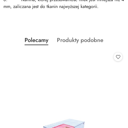
mm, zaliczana jest do tkanin najwyższej kategorii.
Produkty
Produkty
Polecamy
Produkty podobne
Pomiń karuzelę produktów
o
o
statusie:
statusie: