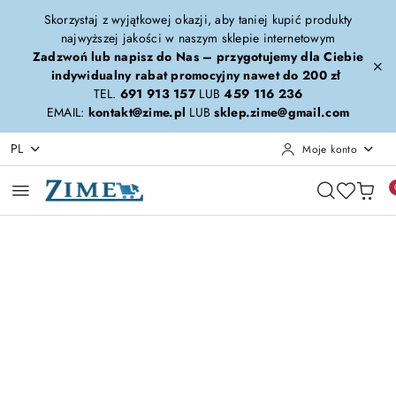
Przejdź do treści głównej
Przejdź do wyszukiwarki
Przejdź do moje konto
Przejdź do menu głównego
Przejdź do opisu produktu
Przejdź do stopki
Skorzystaj z wyjątkowej okazji, aby taniej kupić produkty
najwyższej jakości w naszym sklepie internetowym
Zadzwoń lub napisz do Nas – przygotujemy dla Ciebie
indywidualny rabat promocyjny nawet do 200 zł
TEL.
691 913 157
LUB
459 116 236
EMAIL:
kontakt@zime.pl
LUB
sklep.zime@gmail.com
PL
Moje konto