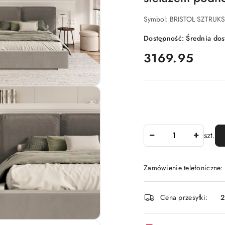
Symbol:
BRISTOL SZTRUKS
Dostępność:
Średnia do
cena:
3169.95
Ilość
szt.
Zamówienie telefoniczne:
Dostępność
Cena przesyłki:
i
dostawa