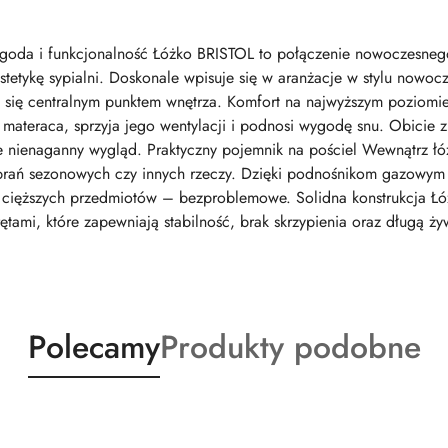
goda i funkcjonalność Łóżko BRISTOL to połączenie nowoczesnego
stetykę sypialni. Doskonale wpisuje się w aranżacje w stylu nowoc
 się centralnym punktem wnętrza. Komfort na najwyższym poziomie 
materaca, sprzyja jego wentylacji i podnosi wygodę snu. Obicie z 
e nienaganny wygląd. Praktyczny pojemnik na pościel Wewnątrz łóż
brań sezonowych czy innych rzeczy. Dzięki podnośnikom gazowym i
cięższych przedmiotów – bezproblemowe. Solidna konstrukcja Łóż
mi, które zapewniają stabilność, brak skrzypienia oraz długą ż
Produkty
Produkty
Polecamy
Produkty podobne
o
o
statusie:
statusie: