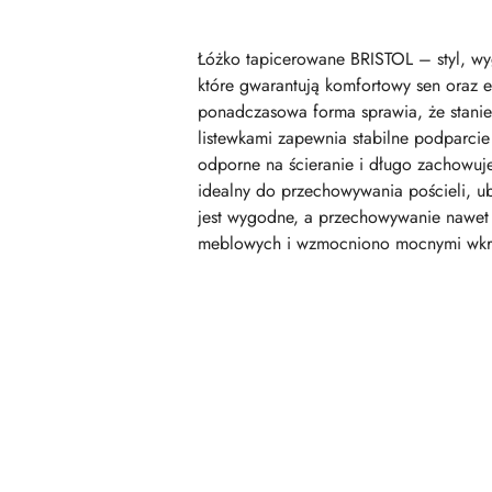
Łóżko tapicerowane BRISTOL – styl, wy
które gwarantują komfortowy sen oraz e
ponadczasowa forma sprawia, że stanie
listewkami zapewnia stabilne podparcie 
odporne na ścieranie i długo zachowuj
idealny do przechowywania pościeli, u
jest wygodne, a przechowywanie nawet 
meblowych i wzmocniono mocnymi wkręta
Pomiń karuzelę produktów