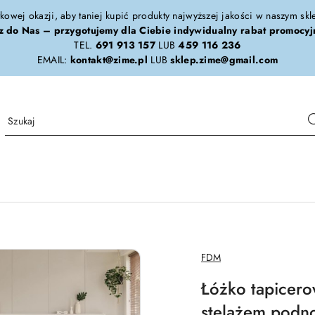
tkowej okazji, aby taniej kupić produkty najwyższej jakości w naszym sk
z do Nas – przygotujemy dla Ciebie indywidualny rabat promocyj
TEL.
691 913 157
LUB
459 116 236
EMAIL:
kontakt@zime.pl
LUB
sklep.zime@gmail.com
NAZWA
FDM
PRODUCENTA:
Łóżko tapicero
stelażem podn