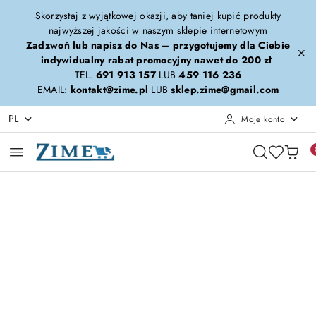
Przejdź do treści głównej
Przejdź do wyszukiwarki
Przejdź do moje konto
Przejdź do menu głównego
Przejdź do opisu produktu
Przejdź do stopki
Skorzystaj z wyjątkowej okazji, aby taniej kupić produkty
najwyższej jakości w naszym sklepie internetowym
Zadzwoń lub napisz do Nas – przygotujemy dla Ciebie
indywidualny rabat promocyjny nawet do 200 zł
TEL.
691 913 157
LUB
459 116 236
EMAIL:
kontakt@zime.pl
LUB
sklep.zime@gmail.com
PL
Moje konto