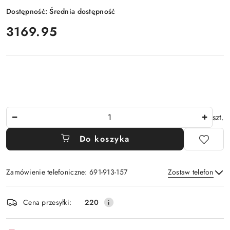
Dostępność:
Średnia dostępność
cena:
3169.95
Ilość
szt.
Do koszyka
Zamówienie telefoniczne: 691-913-157
Zostaw telefon
Dostępność
Cena przesyłki:
220
i
Wyślij
dostawa