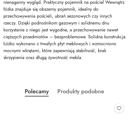
nienaganny wygląd. Praktyczny pojemnik na pościel Wewnątrz
łóżka znajduje się obszerny pojemnik, idealny do
przechowywania pościeli, ubrań sezonowych czy innych
rzeczy. Dzięki podnośnikom gazowym i solidnemu dnu
korzystanie z niego jest wygodne, a przechowywanie nawet
cięższych przedmiotów – bezproblemowe. Solidna konstrukcja
Łóżko wykonano z trwałych płyt meblowych i wzmocniono
mocnymi wkrętami, które zapewniają stabilność, brak
skrzypienia oraz długą żywotność mebla.
Produkty
Produkty
Polecamy
Produkty podobne
Pomiń karuzelę produktów
o
o
statusie:
statusie: